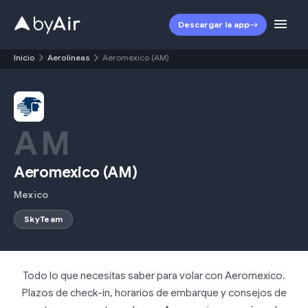
Descargar la app
Inicio
Aerolíneas
Aeromexico (AM)
AM
Aeromexico
(
AM
)
Mexico
SkyTeam
Todo lo que necesitas saber para volar con Aeromexico.
Plazos de check-in, horarios de embarque y consejos de