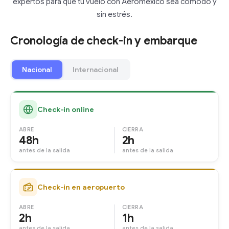
expertos para que tu vuelo con Aeromexico sea cómodo y
sin estrés.
Cronología de check-in y embarque
Nacional
Internacional
Check-in online
ABRE
CIERRA
48h
2h
antes de la salida
antes de la salida
Check-in en aeropuerto
ABRE
CIERRA
2h
1h
antes de la salida
antes de la salida