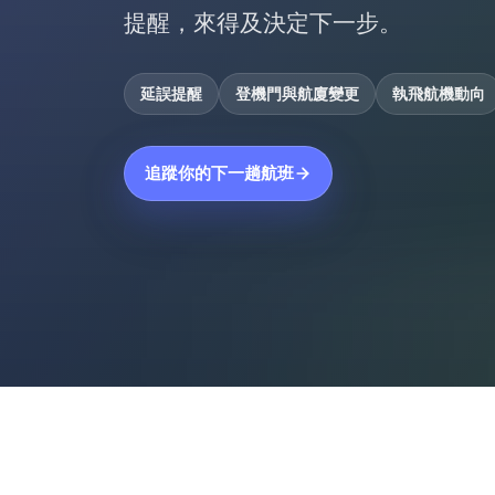
提醒，來得及決定下一步。
延誤提醒
登機門與航廈變更
執飛航機動向
追蹤你的下一趟航班