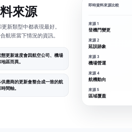
即時資料來源比較
料來源
來源 1
和更新類型中都表現最好。
登機門變更
最符合航班當下情況的資訊。
來源 2
延誤跡象
狀態更新速度會因航空公司、機場
來源 3
和地區而異。
機場營運
來源 4
航機動向
各供應商的更新會整合成一致的航
班時間軸。
來源 5
區域覆蓋