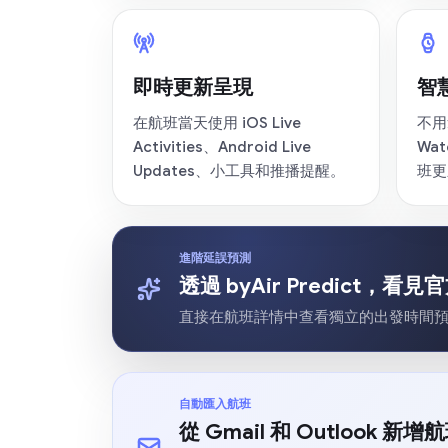
即時更新呈現
智
在航班當天使用 iOS Live
不用
Activities、Android Live
Wat
Updates、小工具和推播提醒。
班更
進階延誤預測
透過 byAir Predict
直接在航班詳情中查看獨立的出發時間
自動匯入航班
從 Gmail 和 Outlook 新增