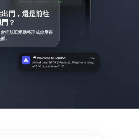
點出門，還是前往
機門？
ir 會把航班變動整理成你用得
提醒。