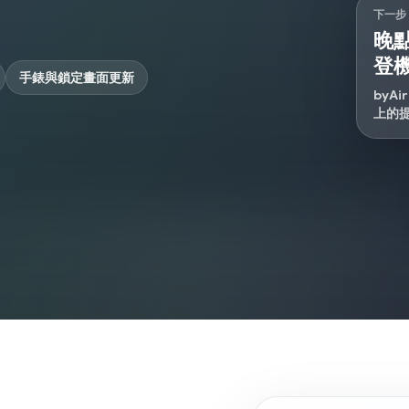
下一步
晚
登
手錶與鎖定畫面更新
byA
上的