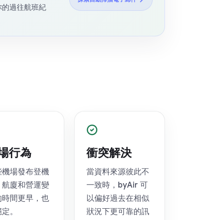
你的過往航班紀
場行為
衝突解決
些機場發布登機
當資料來源彼此不
、航廈和營運變
一致時，byAir 可
的時間更早，也
以偏好過去在相似
穩定。
狀況下更可靠的訊