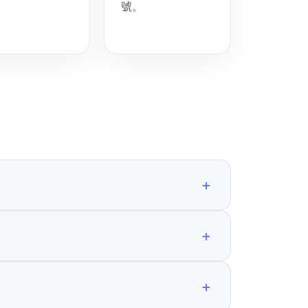
號。
+
+
+