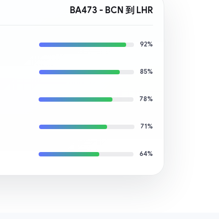
BA473 - BCN 到 LHR
92%
85%
78%
71%
64%