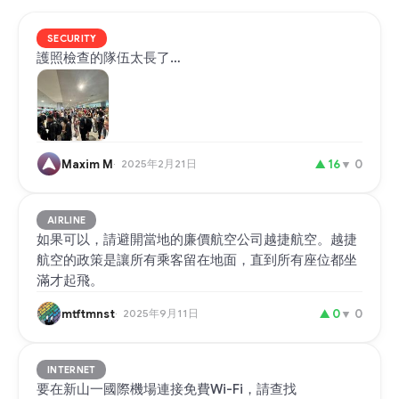
SECURITY
護照檢查的隊伍太長了…
Maxim M
2025年2月21日
▲
16
▼
0
AIRLINE
如果可以，請避開當地的廉價航空公司越捷航空。越捷
航空的政策是讓所有乘客留在地面，直到所有座位都坐
滿才起飛。
mtftmnst
2025年9月11日
▲
0
▼
0
INTERNET
要在新山一國際機場連接免費Wi-Fi，請查找