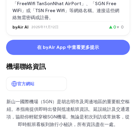
「FreeWifi TanSonNhat AirPort」、「SGN Free
WiFi」或「TSN Free Wifi」等網絡名稱。連接這些網
絡無需密碼或註冊。
byAir AI
2025年11月12日
▲
0
▼
0
在 byAir App 中查看更多提示
機場聯絡資訊
官方網站
新山一國際機場（SGN）是胡志明市及周邊地區的重要航空樞
紐。本指南提供即時出發與抵達航班資訊、延誤統計及交通選
項，協助你輕鬆穿梭SGN機場。無論是初次到訪或常旅客，從
即時航班看板到旅行小秘訣，所有資訊盡在一處。