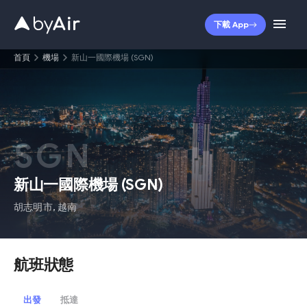
下載 App
首頁
機場
新山一國際機場 (SGN)
SGN
新山一國際機場
(
SGN
)
胡志明市
,
越南
航班狀態
出發
抵達