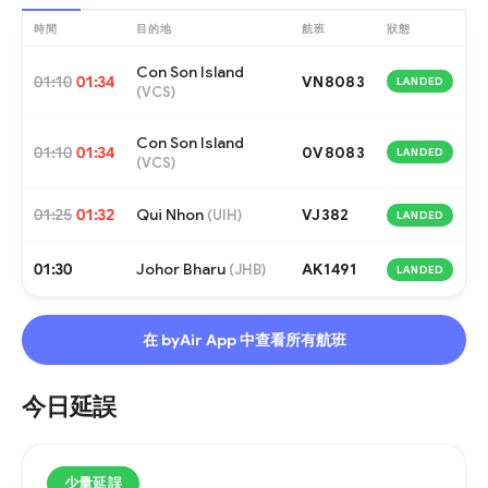
時間
目的地
航班
狀態
Con Son Island
01:10
01:34
VN8083
LANDED
(
VCS
)
Con Son Island
01:10
01:34
0V8083
LANDED
(
VCS
)
01:25
01:32
Qui Nhon
VJ382
(
UIH
)
LANDED
01:30
Johor Bharu
AK1491
(
JHB
)
LANDED
在 byAir App 中查看所有航班
今日延誤
少量延誤