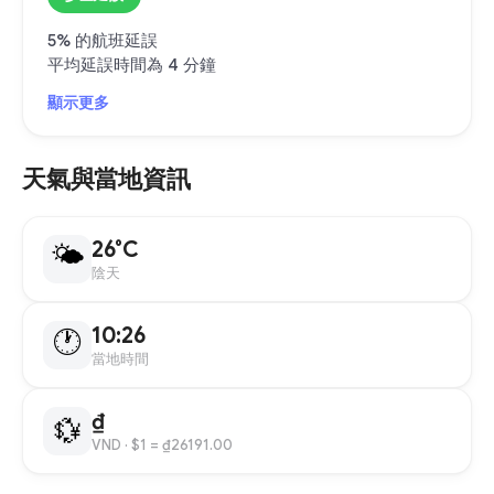
5% 的航班延誤
平均延誤時間為 4 分鐘
顯示更多
天氣與當地資訊
26°C
🌤
陰天
10:26
🕐
當地時間
₫
💱
VND
· $1 = ₫26191.00