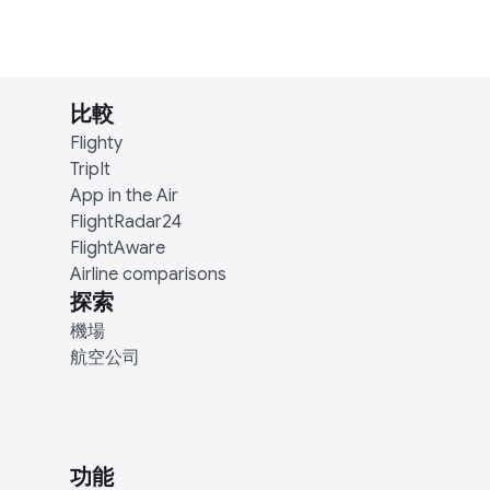
比較
Flighty
TripIt
App in the Air
FlightRadar24
FlightAware
Airline comparisons
探索
機場
航空公司
功能