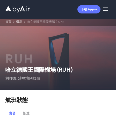
下載 App
首頁
機場
哈立德國王國際機場 (RUH)
RUH
哈立德國王國際機場
(
RUH
)
利雅德
,
沙烏地阿拉伯
航班狀態
出發
抵達