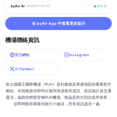
byAir AI
2025年11月11日
▲
0
▼
0
在 byAir App 中查看更多提示
機場聯絡資訊
官方網站
Instagram
X (Twitter)
哈立德國王國際機場（RUH）是利雅德及周邊地區的重要航空
樞紐。本指南提供即時出發與抵達航班資訊、延誤統計及交通
選項，協助你輕鬆穿梭RUH機場。無論是初次到訪或常旅客，
從即時航班看板到旅行小秘訣，所有資訊盡在一處。