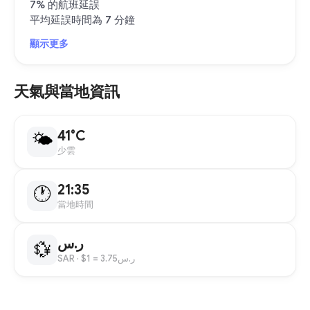
7% 的航班延誤
平均延誤時間為 7 分鐘
顯示更多
天氣與當地資訊
41°C
🌤
少雲
21:35
🕐
當地時間
ر.س
💱
SAR
· $1 = ر.س3.75