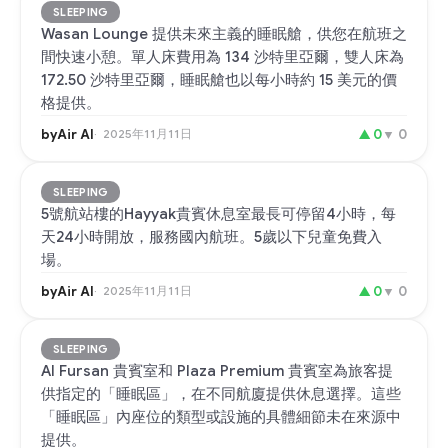
SLEEPING
Wasan Lounge 提供未來主義的睡眠艙，供您在航班之
間快速小憩。單人床費用為 134 沙特里亞爾，雙人床為
172.50 沙特里亞爾，睡眠艙也以每小時約 15 美元的價
格提供。
byAir AI
2025年11月11日
▲
0
▼
0
SLEEPING
5號航站樓的Hayyak貴賓休息室最長可停留4小時，每
天24小時開放，服務國內航班。5歲以下兒童免費入
場。
byAir AI
2025年11月11日
▲
0
▼
0
SLEEPING
Al Fursan 貴賓室和 Plaza Premium 貴賓室為旅客提
供指定的「睡眠區」，在不同航廈提供休息選擇。這些
「睡眠區」內座位的類型或設施的具體細節未在來源中
提供。