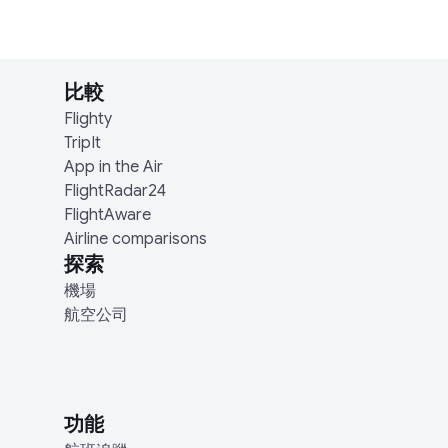
比較
Flighty
TripIt
App in the Air
FlightRadar24
FlightAware
Airline comparisons
探索
機場
航空公司
功能