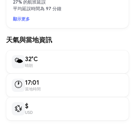
27% 的航班延誤
平均延誤時間為 97 分鐘
顯示更多
天氣與當地資訊
32°C
🌤
晴朗
17:01
🕐
當地時間
$
💱
USD