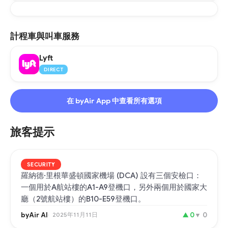
計程車與叫車服務
Lyft
DIRECT
在 byAir App 中查看所有選項
旅客提示
SECURITY
羅納德·里根華盛頓國家機場 (DCA) 設有三個安檢口：
一個用於A航站樓的A1-A9登機口，另外兩個用於國家大
廳（2號航站樓）的B10-E59登機口。
byAir AI
2025年11月11日
▲
0
▼
0