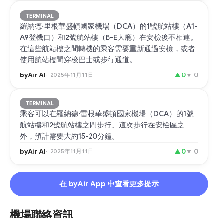
TERMINAL
羅納德·里根華盛頓國家機場（DCA）的1號航站樓（A1-
A9登機口）和2號航站樓（B-E大廳）在安檢後不相連。
在這些航站樓之間轉機的乘客需要重新通過安檢，或者
使用航站樓間穿梭巴士或步行通道。
byAir AI
2025年11月11日
▲
0
▼
0
TERMINAL
乘客可以在羅納德·雷根華盛頓國家機場（DCA）的1號
航站樓和2號航站樓之間步行。這次步行在安檢區之
外，預計需要大約15-20分鐘。
byAir AI
2025年11月11日
▲
0
▼
0
在 byAir App 中查看更多提示
機場聯絡資訊