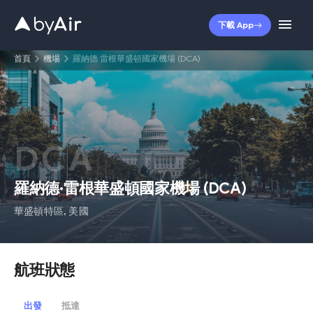
下載 App
首頁
機場
羅納德·雷根華盛頓國家機場 (DCA)
DCA
羅納德·雷根華盛頓國家機場
(
DCA
)
華盛頓特區
,
美國
航班狀態
出發
抵達