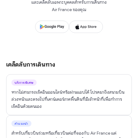
และเคล็ดลับเฉพาะบุคคลสำหรับการเดินทาง
Air France ของคุณ
เคล็ดลับการเดินทาง
บริการพิเศษ
หากไม่สามารถเช็คอินออนไลน์หรือผ่านแอปได้ โปรดมาถึงสนามบิน
ล่วงหน้าและตรงไปที่เคาน์เตอร์ภาคพื้นดินที่มีเจ้าหน้าที่เพื่อทำการ
เช็คอินด้วยตนเอง
คำแนะนำ
สำหรับเที่ยวบินร่วมหรือเที่ยวบินต่อที่จองกับ Air France แต่