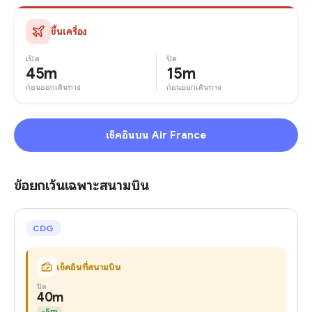
ขึ้นเครื่อง
เปิด
ปิด
45m
15m
ก่อนออกเดินทาง
ก่อนออกเดินทาง
เช็คอินบน Air France
ข้อยกเว้นเฉพาะสนามบิน
CDG
เช็คอินที่สนามบิน
ปิด
40m
−
5m