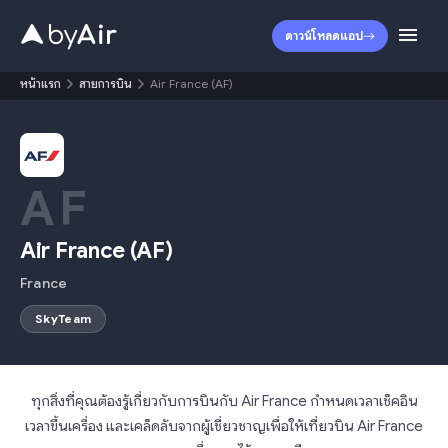
ดาวน์โหลดแอป
หน้าแรก
สายการบิน
Air France (AF)
AF
Air France
(
AF
)
France
SkyTeam
ทุกสิ่งที่คุณต้องรู้เกี่ยวกับการบินกับ Air France กำหนดเวลาเช็คอิน
เวลาขึ้นเครื่อง และเคล็ดลับจากผู้เชี่ยวชาญเพื่อให้เที่ยวบิน Air France