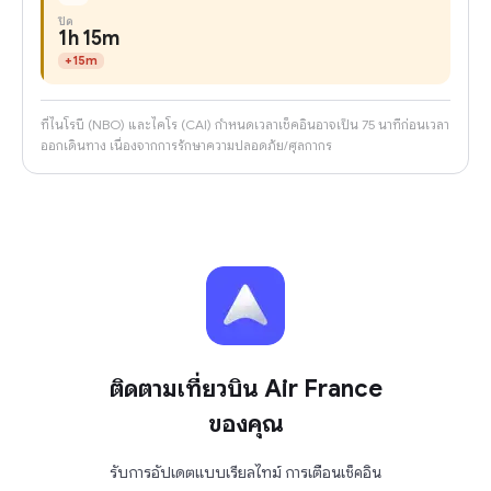
ปิด
1h 15m
+
15m
ที่ไนโรบี (NBO) และไคโร (CAI) กำหนดเวลาเช็คอินอาจเป็น 75 นาทีก่อนเวลา
ออกเดินทาง เนื่องจากการรักษาความปลอดภัย/ศุลกากร
ติดตามเที่ยวบิน Air France
ของคุณ
รับการอัปเดตแบบเรียลไทม์ การเตือนเช็คอิน