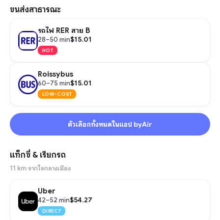
ขนส่งสาธารณะ
รถไฟ RER สาย B
$15.01
28–50 min
HOT
Roissybus
$15.01
60–75 min
LOW-COST
ตัวเลือกทั้งหมดในแอป byAir
แท็กซี่ & เรียกรถ
11 km จากใจกลางเมือง
Uber
$54.27
42–52 min
DIRECT