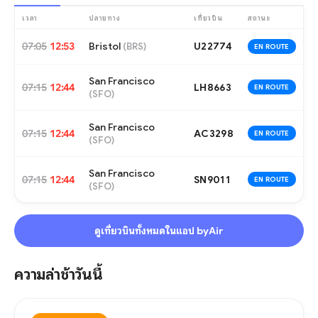
เวลา
ปลายทาง
เที่ยวบิน
สถานะ
07:05
12:53
Bristol
U22774
(
BRS
)
EN ROUTE
San Francisco
07:15
12:44
LH8663
EN ROUTE
(
SFO
)
San Francisco
07:15
12:44
AC3298
EN ROUTE
(
SFO
)
San Francisco
07:15
12:44
SN9011
EN ROUTE
(
SFO
)
ดูเที่ยวบินทั้งหมดในแอป byAir
ความล่าช้าวันนี้