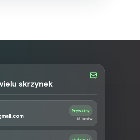
ielu skrzynek
Prywatny
gmail.com
18 lotów
Służbowy