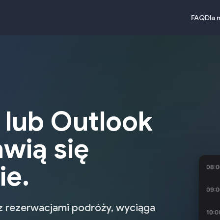
FAQ
Dla 
 lub Outlook
awią się
ie.
 z rezerwacjami podróży, wyciąga