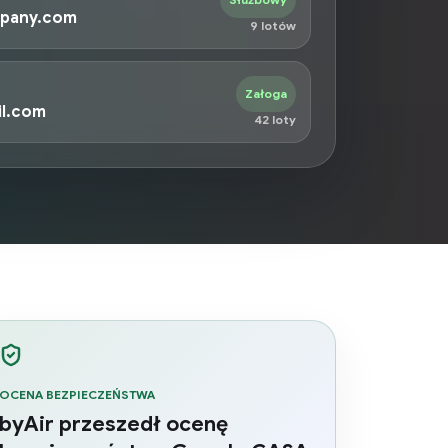
pany.com
9 lotów
Załoga
l.com
42 loty
OCENA BEZPIECZEŃSTWA
byAir przeszedł ocenę