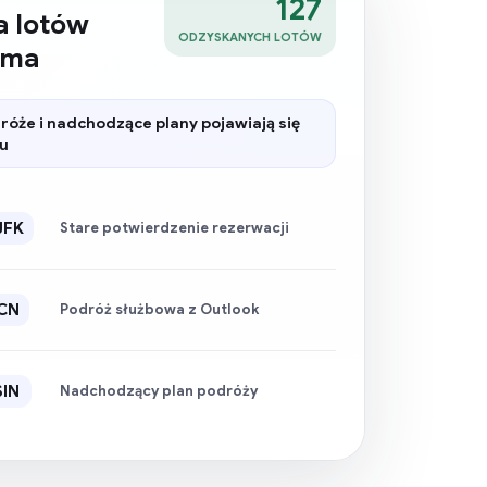
127
a lotów
ODZYSKANYCH LOTÓW
ama
óże i nadchodzące plany pojawiają się
su
JFK
Stare potwierdzenie rezerwacji
CN
Podróż służbowa z Outlook
SIN
Nadchodzący plan podróży