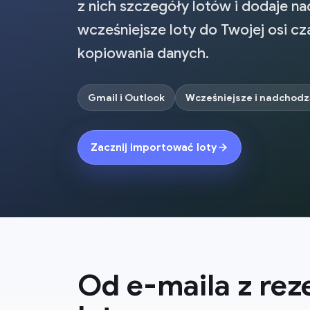
z nich szczegóły lotów i dodaje 
wcześniejsze loty do Twojej osi cz
kopiowania danych.
Gmail i Outlook
Wcześniejsze i nadchodz
Zacznij importować loty
Od e-maila z re