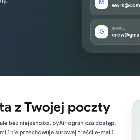
ły.
M
work@com
GMAIL
G
crew@gmai
ta z Twojej poczty
ale bez niejasności. byAir ogranicza dostęp,
i i nie przechowuje surowej treści e-maili.