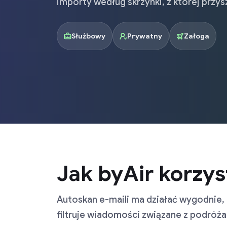
importy według skrzynki, z której przysz
Służbowy
Prywatny
Załoga
Jak byAir korzys
Autoskan e-maili ma działać wygodnie, 
filtruje wiadomości związane z podróżam