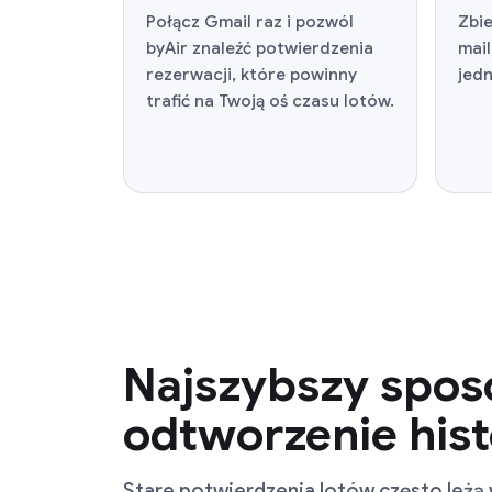
Połącz Gmail raz i pozwól
Zbie
byAir znaleźć potwierdzenia
mai
rezerwacji, które powinny
jedn
trafić na Twoją oś czasu lotów.
Najszybszy spos
odtworzenie hist
Stare potwierdzenia lotów często leżą 