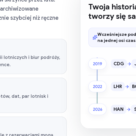
Twoja histori
 zarchiwizowane
tworzy się s
nie szybciej niż ręczne
Wcześniejsze podr
na jednej osi cza
i lotniczych i biur podróży,
CDG
2019
ynce.
LHR
B
2022
ów, dat, par lotnisk i
HAN
2026
le z rezerwacjami mogą