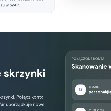
su w byAir.
POŁĄCZONE KONTA
Skanowanie w
 skrzynki
GMAIL
G
personal@
skrzynki. Połącz konta
yAir uporządkuje nowe
OUTLOOK