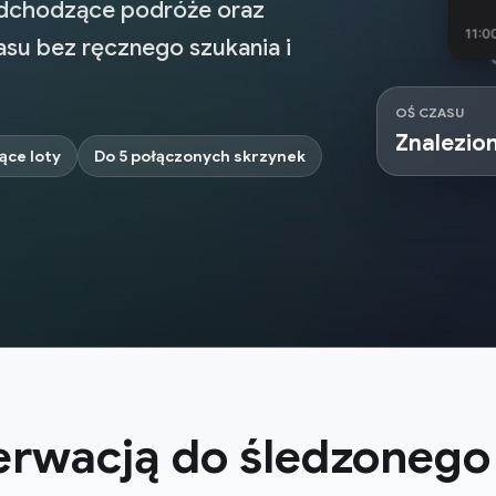
nadchodzące podróże oraz
asu bez ręcznego szukania i
OŚ CZASU
Znalezio
ące loty
Do 5 połączonych skrzynek
zerwacją do śledzonego