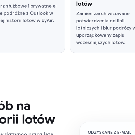
lotów
rz służbowe i prywatne e-
le podróżne z Outlook w
Zamień zarchiwizowane
ej historii lotów w byAir.
potwierdzenia od linii
lotniczych i biur podróży 
uporządkowany zapis
wcześniejszych lotów.
ób na
orii lotów
ODZYSKANE Z E-MAILI
w skrzynce przez lata.