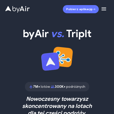
Pobierz aplikację
byAir
vs.
TripIt
7M+
lotów
300K+
podróżnych
•
Nowoczesny towarzysz
skoncentrowany na lotach
dla tej części podróży,