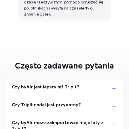
czasie rzeczywistym, pomaga poruszać się
po lotniskach i wysyła na czas alerty o
zmianie gate’u.
Często zadawane pytania
+
Czy byAir jest lepszy niż TripIt?
+
Czy TripIt nadal jest przydatny?
+
Czy byAir może zaimportować moje loty z
TripIt?