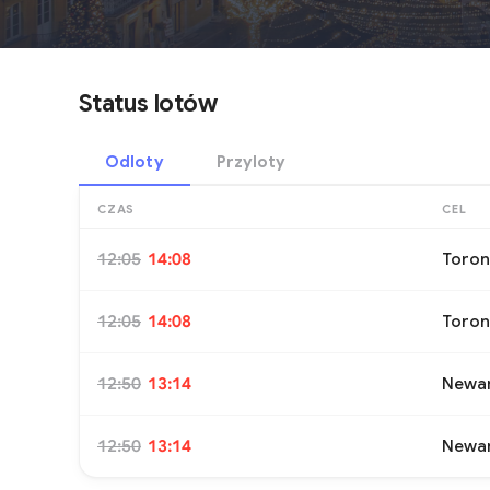
Status lotów
Odloty
Przyloty
CZAS
CEL
12:05
14:08
Toron
12:05
14:08
Toron
12:50
13:14
Newa
12:50
13:14
Newa