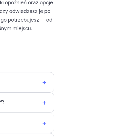
yki opóźnień oraz opcje
, czy odwiedzasz je po
ego potrzebujesz — od
dnym miejscu.
+
+
P?
+