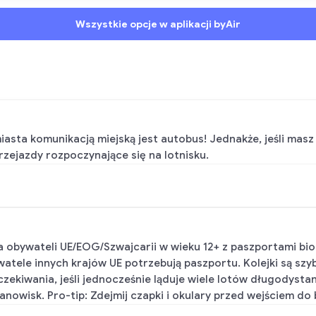
Wszystkie opcje w aplikacji byAir
ta komunikacją miejską jest autobus! Jednakże, jeśli masz 
zejazdy rozpoczynające się na lotnisku.
a obywateli UE/EOG/Szwajcarii w wieku 12+ z paszportami b
ele innych krajów UE potrzebują paszportu. Kolejki są szybk
zekiwania, jeśli jednocześnie ląduje wiele lotów długodystan
nowisk. Pro-tip: Zdejmij czapki i okulary przed wejściem do 