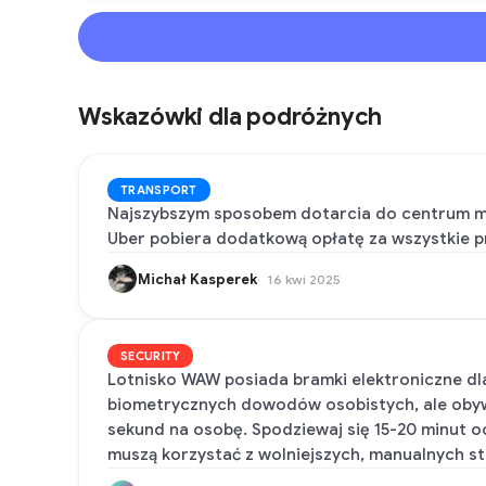
Wskazówki dla podróżnych
TRANSPORT
Najszybszym sposobem dotarcia do centrum mias
Uber pobiera dodatkową opłatę za wszystkie pr
Michał Kasperek
16 kwi 2025
SECURITY
Lotnisko WAW posiada bramki elektroniczne dl
biometrycznych dowodów osobistych, ale obywat
sekund na osobę. Spodziewaj się 15-20 minut oc
muszą korzystać z wolniejszych, manualnych sta