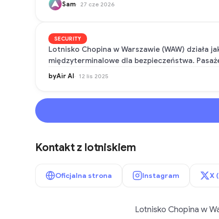
Sam
27 cze 2026
SECURITY
Lotnisko Chopina w Warszawie (WAW) działa jak
międzyterminalowe dla bezpieczeństwa. Pasaż
byAir AI
12 lis 2025
Kontakt z lotniskiem
Oficjalna strona
Instagram
X 
Lotnisko Chopina w Wa