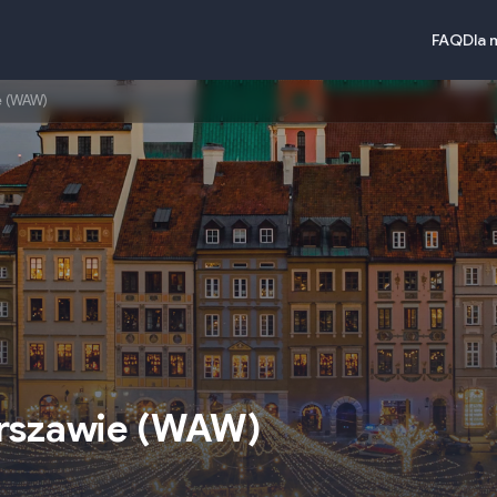
FAQ
Dla 
e (WAW)
rszawie
(
WAW
)