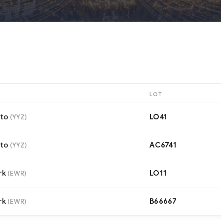
LOT
to
LO41
(
YYZ
)
to
AC6741
(
YYZ
)
rk
LO11
(
EWR
)
rk
B66667
(
EWR
)