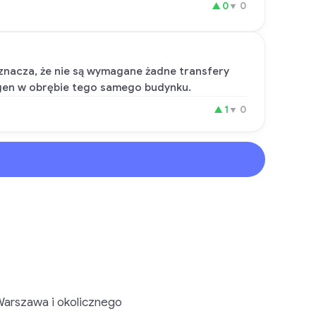
▲
0
▼
0
oznacza, że nie są wymagane żadne transfery
ngen w obrębie tego samego budynku.
▲
1
▼
0
Warszawa i okolicznego