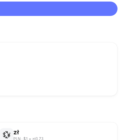
zł
💱
PLN
· $1 = zł3.73