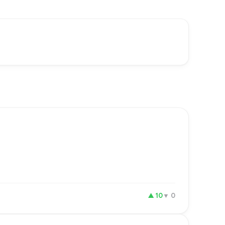
▲
10
▼
0