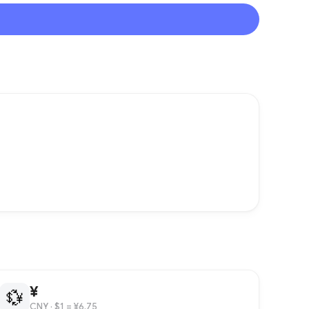
¥
💱
CNY
· $1 = ¥6.75