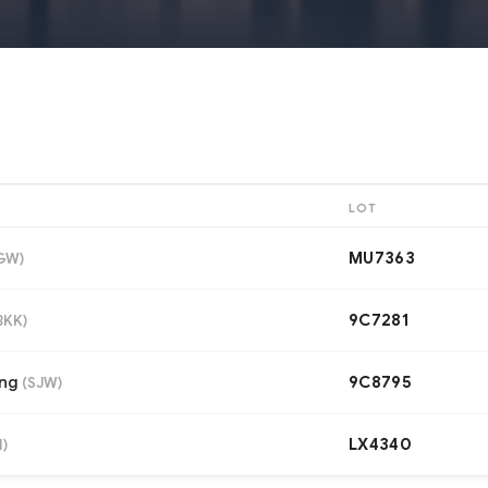
LOT
MU7363
GW
)
9C7281
BKK
)
ang
9C8795
(
SJW
)
LX4340
N
)