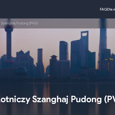
FAQ
Dla 
y Szanghaj Pudong (PVG)
otniczy Szanghaj Pudong
(
P