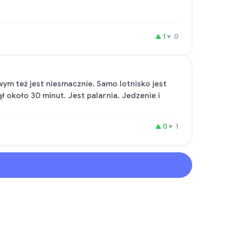
▲
1
▼
0
wym też jest niesmacznie. Samo lotnisko jest
ł około 30 minut. Jest palarnia. Jedzenie i
▲
0
▼
1