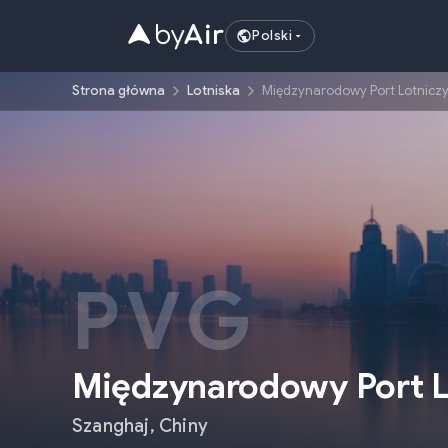
Polski
Strona główna
Lotniska
Międzynarodowy Port Lotnicz
PVG
Międzynarodowy Port L
Szanghaj
,
Chiny