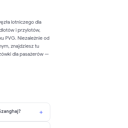
zła lotniczego dla
dlotów i przylotów,
sku PVG. Niezależnie od
nym, znajdziesz tu
zówki dla pasażerów —
+
Szanghaj?