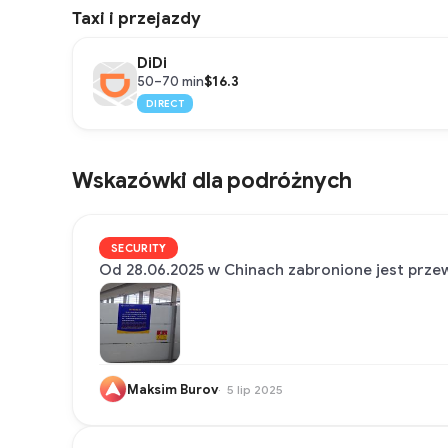
Taxi i przejazdy
DiDi
$16.3
50–70 min
DIRECT
Wskazówki dla podróżnych
SECURITY
Od 28.06.2025 w Chinach zabronione jest prz
Maksim Burov
5 lip 2025