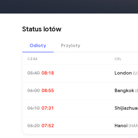
Status lotów
Odloty
Przyloty
CZAS
CEL
05:40
08:18
London
(
L
06:00
08:55
Bangkok
(
06:10
07:31
Shijiazhu
06:20
07:52
Hanoi
(
HA