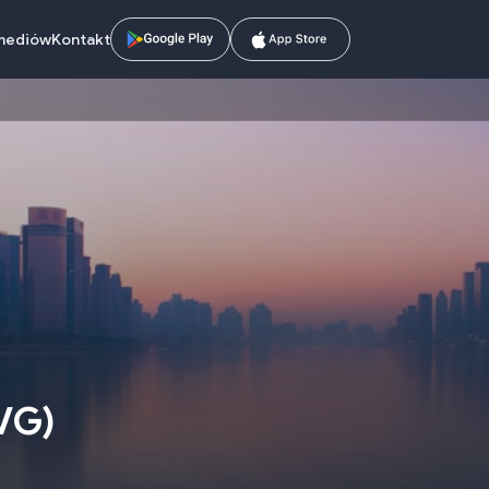
mediów
Kontakt
VG
)