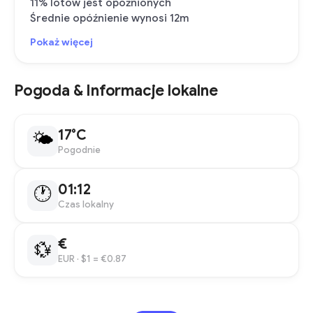
11% lotów jest opóźnionych
Średnie opóźnienie wynosi 12m
Pokaż więcej
Pogoda & Informacje lokalne
17°C
🌤
Pogodnie
01:12
🕐
Czas lokalny
€
💱
EUR
· $1 = €0.87