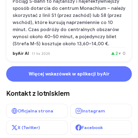
Pociąg S-Bahn to najtańszy i najefektywniejszy
sposób dotarcia do centrum Monachium – należy
skorzystać z linii S1 (przez zachód) lub S8 (przez
wschód), które kursują naprzemiennie co 10
minut. Czas podróży do centralnych obszarów
wynosi około 40–50 minut, a pojedynczy bilet
(Strefa M-5) kosztuje około 13,60–14,00 €.
byAir AI
▲
2
▼
0
11 lis 2025
Więcej wskazówek w aplikacji byAir
Kontakt z lotniskiem
Oficjalna strona
Instagram
X (Twitter)
Facebook