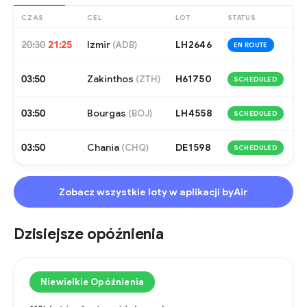
CZAS
CEL
LOT
STATUS
20:30
21:25
Izmir
LH2646
(
ADB
)
EN ROUTE
03:50
Zakinthos
H61750
(
ZTH
)
SCHEDULED
03:50
Bourgas
LH4558
(
BOJ
)
SCHEDULED
03:50
Chania
DE1598
(
CHQ
)
SCHEDULED
Zobacz wszystkie loty w aplikacji byAir
Dzisiejsze opóźnienia
Niewielkie Opóźnienia