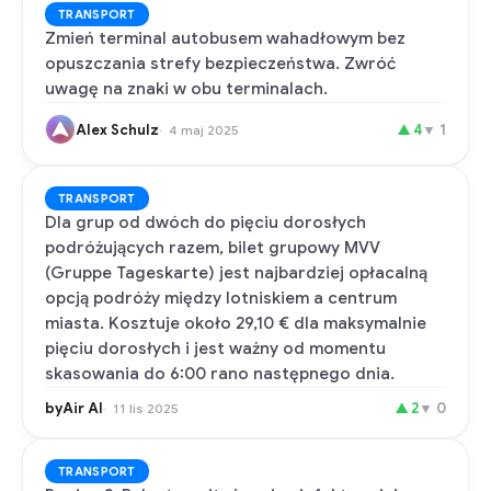
TRANSPORT
Zmień terminal autobusem wahadłowym bez
opuszczania strefy bezpieczeństwa. Zwróć
uwagę na znaki w obu terminalach.
Alex Schulz
▲
4
▼
1
4 maj 2025
TRANSPORT
Dla grup od dwóch do pięciu dorosłych
podróżujących razem, bilet grupowy MVV
(Gruppe Tageskarte) jest najbardziej opłacalną
opcją podróży między lotniskiem a centrum
miasta. Kosztuje około 29,10 € dla maksymalnie
pięciu dorosłych i jest ważny od momentu
skasowania do 6:00 rano następnego dnia.
byAir AI
▲
2
▼
0
11 lis 2025
TRANSPORT