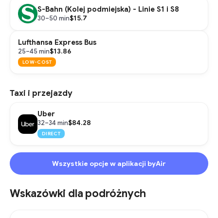
S-Bahn (Kolej podmiejska) - Linie S1 i S8
$15.7
30–50 min
Lufthansa Express Bus
$13.86
25–45 min
LOW-COST
Taxi i przejazdy
Uber
$84.28
32–34 min
DIRECT
Wszystkie opcje w aplikacji byAir
Wskazówki dla podróżnych