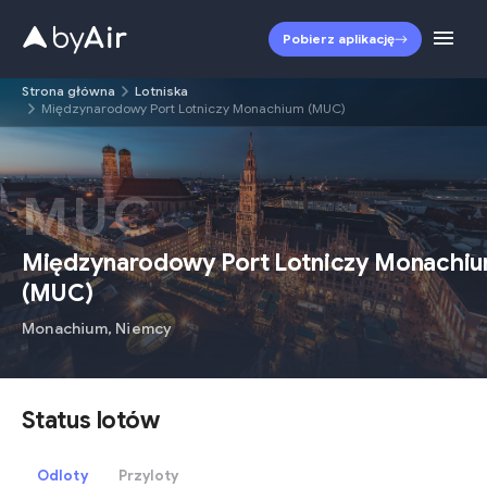
Pobierz aplikację
Strona główna
Lotniska
Międzynarodowy Port Lotniczy Monachium (MUC)
MUC
Międzynarodowy Port Lotniczy Monachi
(
MUC
)
Monachium
,
Niemcy
Status lotów
Odloty
Przyloty