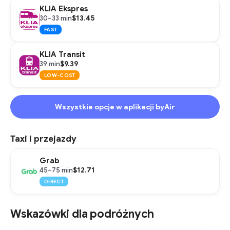
KLIA Ekspres
$13.45
30–33 min
FAST
KLIA Transit
$9.39
39 min
LOW-COST
Wszystkie opcje w aplikacji byAir
Taxi i przejazdy
Grab
$12.71
45–75 min
DIRECT
Wskazówki dla podróżnych