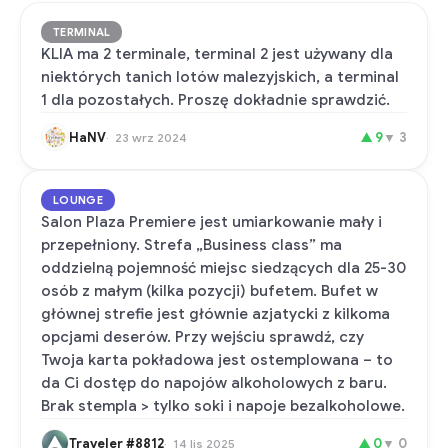
TERMINAL
KLIA ma 2 terminale, terminal 2 jest używany dla
niektórych tanich lotów malezyjskich, a terminal
1 dla pozostałych. Proszę dokładnie sprawdzić.
HaNV
▲
9
▼
3
23 wrz 2024
LOUNGE
Salon Plaza Premiere jest umiarkowanie mały i
przepełniony. Strefa „Business class” ma
oddzielną pojemność miejsc siedzących dla 25-30
osób z małym (kilka pozycji) bufetem. Bufet w
głównej strefie jest głównie azjatycki z kilkoma
opcjami deserów. Przy wejściu sprawdź, czy
Twoja karta pokładowa jest ostemplowana – to
da Ci dostęp do napojów alkoholowych z baru.
Brak stempla > tylko soki i napoje bezalkoholowe.
Traveler #8812
▲
0
▼
0
14 lis 2025