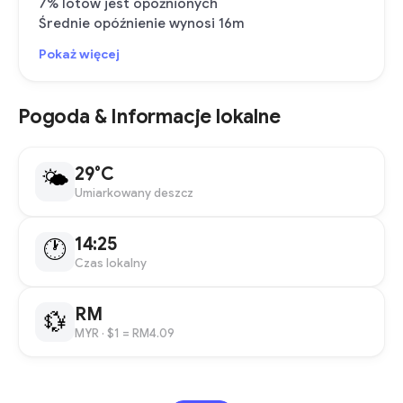
7% lotów jest opóźnionych
Średnie opóźnienie wynosi 16m
Pokaż więcej
Pogoda & Informacje lokalne
29°C
🌤
Umiarkowany deszcz
14:25
🕐
Czas lokalny
RM
💱
MYR
· $1 = RM4.09