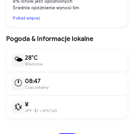
8% lotów jest opóźnionych
Średnie opóźnienie wynosi 5m
Pokaż więcej
Pogoda & Informacje lokalne
28°C
🌤
Wietrznie
08:47
🕐
Czas lokalny
¥
💱
JPY
· $1 = ¥157.60