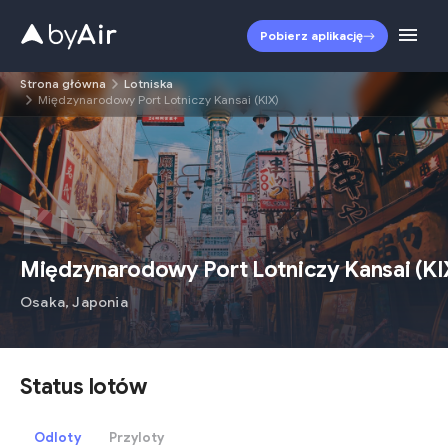
Pobierz aplikację
Strona główna
Lotniska
Międzynarodowy Port Lotniczy Kansai (KIX)
KIX
Międzynarodowy Port Lotniczy Kansai
(
KI
Osaka
,
Japonia
Status lotów
Odloty
Przyloty