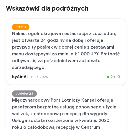
Wskazówki dla podróżnych
FOOD
Nakau, ogólnokrajowa restauracja z zupą udon,
jest otwarta 24 godziny na dobę i oferuje
przyzwoity posiłek w dobrej cenie z zestawami
menu dostępnymi za mniej niż 1 000 JPY. Płatność
odbywa się za pośrednictwem automatu
sprzedającego.
byAir AI
▲
2
▼
0
11 lis 2025
LUGGAGE
Międzynarodowy Port Lotniczy Kansai oferuje
pasażerom bezpłatną usługę ponownego użycia
walizek, z całodobową recepcją dla wygody.
Usługa została rozszerzona w kwietniu 2020
roku o całodobową recepcję w Centrum