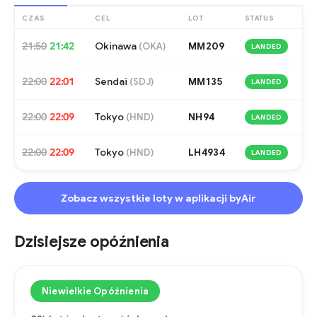
CZAS
CEL
LOT
STATUS
21:50
21:42
Okinawa
MM209
(
OKA
)
LANDED
22:00
22:01
Sendai
MM135
(
SDJ
)
LANDED
22:00
22:09
Tokyo
NH94
(
HND
)
LANDED
22:00
22:09
Tokyo
LH4934
(
HND
)
LANDED
Zobacz wszystkie loty w aplikacji byAir
Dzisiejsze opóźnienia
Niewielkie Opóźnienia