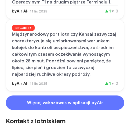
Operacyjnym T1 na drugim piętrze Terminalu 1.
byAir AI
▲
1
▼
0
11 lis 2025
SECURITY
Międzynarodowy port lotniczy Kansai zazwyczaj
charakteryzuje się umiarkowanymi warunkami
kolejek do kontroli bezpieczeństwa, ze średnim
całkowitym czasem oczekiwania wynoszącym
około 28 minut. Podróżni powinni pamiętać, że
lipiec, sierpień i grudzień to zazwyczaj
najbardziej ruchliwe okresy podróży.
byAir AI
▲
1
▼
0
11 lis 2025
Więcej wskazówek w aplikacji byAir
Kontakt z lotniskiem