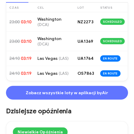
CZAS
CEL
LOT
STATUS
Washington
23:00
03:10
NZ2273
SCHEDULED
(
DCA
)
Washington
23:00
03:10
UA1369
SCHEDULED
(
DCA
)
24:10
03:19
Las Vegas
UA1764
(
LAS
)
EN ROUTE
24:10
03:19
Las Vegas
OS7863
(
LAS
)
EN ROUTE
Zobacz wszystkie loty w aplikacji byAir
Dzisiejsze opóźnienia
Niewielkie Opóźnienia