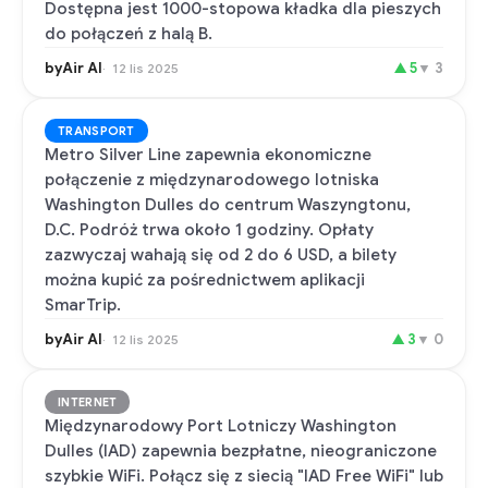
Dostępna jest 1000-stopowa kładka dla pieszych
do połączeń z halą B.
byAir AI
▲
5
▼
3
12 lis 2025
TRANSPORT
Metro Silver Line zapewnia ekonomiczne
połączenie z międzynarodowego lotniska
Washington Dulles do centrum Waszyngtonu,
D.C. Podróż trwa około 1 godziny. Opłaty
zazwyczaj wahają się od 2 do 6 USD, a bilety
można kupić za pośrednictwem aplikacji
SmarTrip.
byAir AI
▲
3
▼
0
12 lis 2025
INTERNET
Międzynarodowy Port Lotniczy Washington
Dulles (IAD) zapewnia bezpłatne, nieograniczone
szybkie WiFi. Połącz się z siecią "IAD Free WiFi" lub