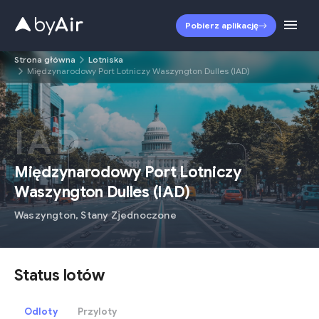
Pobierz aplikację
Strona główna
Lotniska
Międzynarodowy Port Lotniczy Waszyngton Dulles (IAD)
IAD
Międzynarodowy Port Lotniczy
Waszyngton Dulles
(
IAD
)
Waszyngton
,
Stany Zjednoczone
Status lotów
Odloty
Przyloty