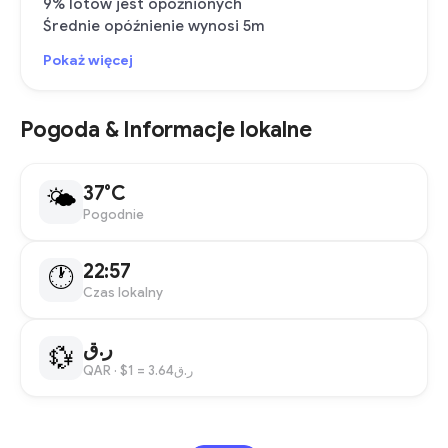
9% lotów jest opóźnionych
Średnie opóźnienie wynosi 5m
Pokaż więcej
Pogoda & Informacje lokalne
37°C
🌤
Pogodnie
22:57
🕐
Czas lokalny
ر.ق
💱
QAR
· $1 = ر.ق3.64