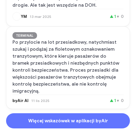
drogie. Ale tak jest wszędzie na DOH.
YM
▲
1
▼
0
13 mar 2025
TERMINAL
Po przylocie na lot przesiadkowy, natychmiast
szukaj i podążaj za fioletowym oznakowaniem
tranzytowym, które kieruje pasażerów do
bramek przesiadkowych i niezbędnych punktów
kontroli bezpieczeństwa. Proces przesiadki dla
większości pasażerów tranzytowych obejmuje
kontrolę bezpieczeństwa, ale nie kontrolę
imigracyjną.
byAir AI
▲
1
▼
0
11 lis 2025
Więcej wskazówek w aplikacji byAir