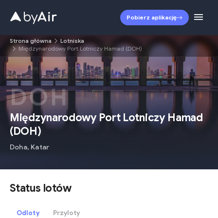
Pobierz aplikację
Strona główna
Lotniska
Międzynarodowy Port Lotniczy Hamad (DOH)
DOH
Międzynarodowy Port Lotniczy Hamad
(
DOH
)
Doha
,
Katar
Status lotów
Odloty
Przyloty