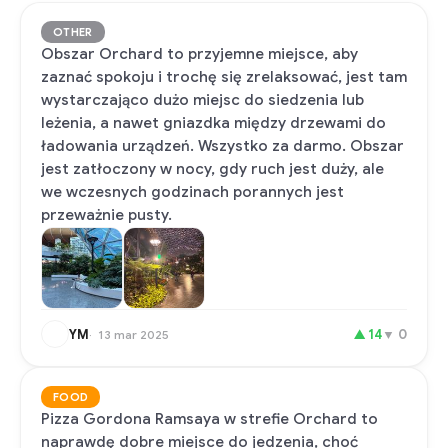
OTHER
Obszar Orchard to przyjemne miejsce, aby
zaznać spokoju i trochę się zrelaksować, jest tam
wystarczająco dużo miejsc do siedzenia lub
leżenia, a nawet gniazdka między drzewami do
ładowania urządzeń. Wszystko za darmo. Obszar
jest zatłoczony w nocy, gdy ruch jest duży, ale
we wczesnych godzinach porannych jest
przeważnie pusty.
YM
▲
14
▼
0
13 mar 2025
FOOD
Pizza Gordona Ramsaya w strefie Orchard to
naprawdę dobre miejsce do jedzenia, choć