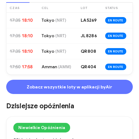
CZAS
CEL
LOT
STATUS
17:35
18:10
Tokyo
LA5269
(
NRT
)
EN ROUTE
17:35
18:10
Tokyo
JL8286
(
NRT
)
EN ROUTE
17:35
18:10
Tokyo
QR808
(
NRT
)
EN ROUTE
17:50
17:58
Amman
QR404
(
AMM
)
EN ROUTE
Zobacz wszystkie loty w aplikacji byAir
Dzisiejsze opóźnienia
Niewielkie Opóźnienia