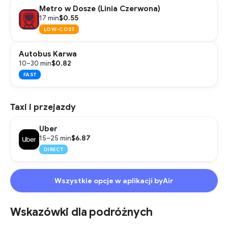
Metro w Dosze (Linia Czerwona)
$0.55
17 min
LOW-COST
Autobus Karwa
$0.82
10–30 min
FAST
Taxi i przejazdy
Uber
$6.87
15–25 min
DIRECT
Wszystkie opcje w aplikacji byAir
Wskazówki dla podróżnych