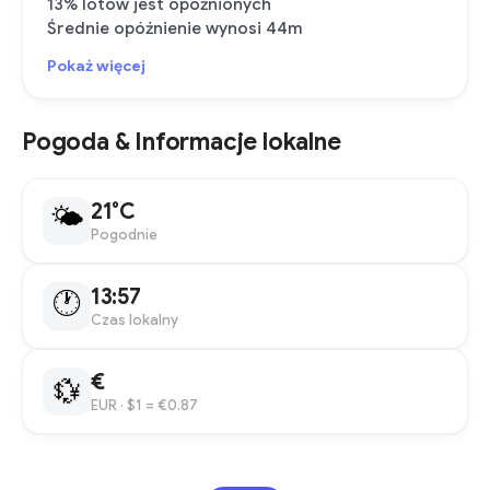
13% lotów jest opóźnionych
Średnie opóźnienie wynosi 44m
Pokaż więcej
Pogoda & Informacje lokalne
21°C
🌤
Pogodnie
13:57
🕐
Czas lokalny
€
💱
EUR
· $1 = €0.87