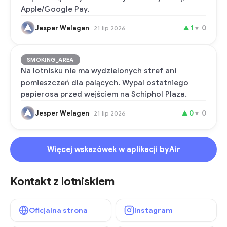
Apple/Google Pay.
Jesper Welagen
▲
1
▼
0
21 lip 2026
SMOKING_AREA
Na lotnisku nie ma wydzielonych stref ani
pomieszczeń dla palących. Wypal ostatniego
papierosa przed wejściem na Schiphol Plaza.
Jesper Welagen
▲
0
▼
0
21 lip 2026
Więcej wskazówek w aplikacji byAir
Kontakt z lotniskiem
Oficjalna strona
Instagram