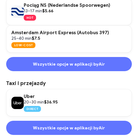
Pociąg NS (Nederlandse Spoorwegen)
$5.66
13–17 min
HOT
Amsterdam Airport Express (Autobus 397)
$7.5
25–40 min
LOW-COST
Wszystkie opcje w aplikacji byAir
Taxi i przejazdy
Uber
$36.95
20–30 min
DIRECT
Wszystkie opcje w aplikacji byAir