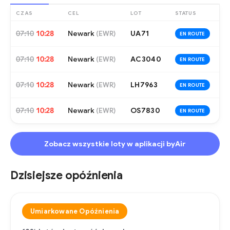
CZAS
CEL
LOT
STATUS
07:10
10:28
Newark
UA71
(
EWR
)
EN ROUTE
07:10
10:28
Newark
AC3040
(
EWR
)
EN ROUTE
07:10
10:28
Newark
LH7963
(
EWR
)
EN ROUTE
07:10
10:28
Newark
OS7830
(
EWR
)
EN ROUTE
Zobacz wszystkie loty w aplikacji byAir
Dzisiejsze opóźnienia
Umiarkowane Opóźnienia