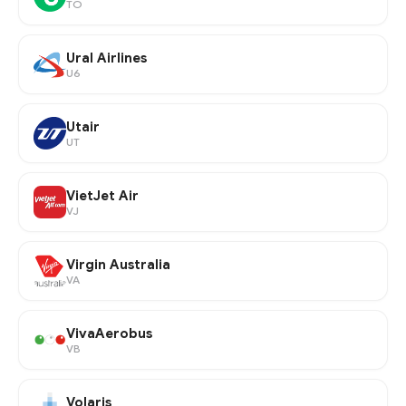
TO
Ural Airlines
U6
Utair
UT
VietJet Air
VJ
Virgin Australia
VA
VivaAerobus
VB
Volaris