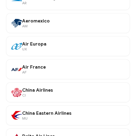
AR
Aeromexico
AM
Air Europa
UX
Air France
AF
China Airlines
CI
China Eastern Airlines
MU