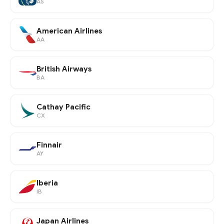
AS
American Airlines
AA
British Airways
BA
Cathay Pacific
CX
Finnair
AY
Iberia
IB
Japan Airlines