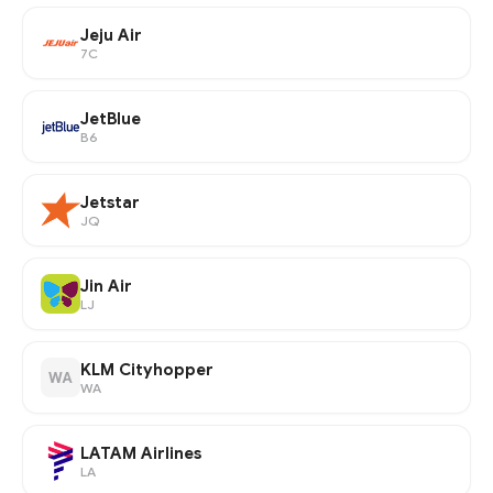
Jeju Air
7C
JetBlue
B6
Jetstar
JQ
Jin Air
LJ
KLM Cityhopper
WA
WA
LATAM Airlines
LA