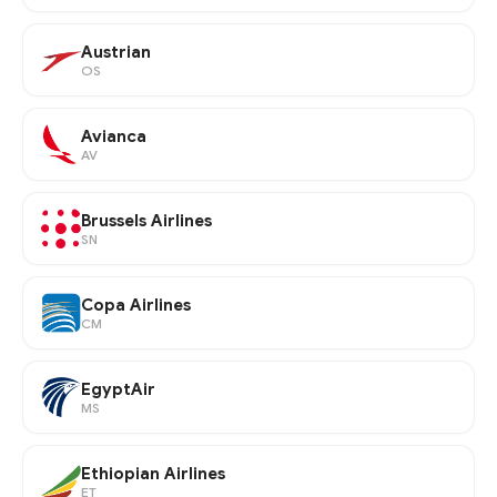
Austrian
OS
Avianca
AV
Brussels Airlines
SN
Copa Airlines
CM
EgyptAir
MS
Ethiopian Airlines
ET