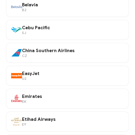
Belavia
B2
Cebu Pacific
5J
China Southern Airlines
CZ
EasyJet
U2
Emirates
EK
Etihad Airways
EY