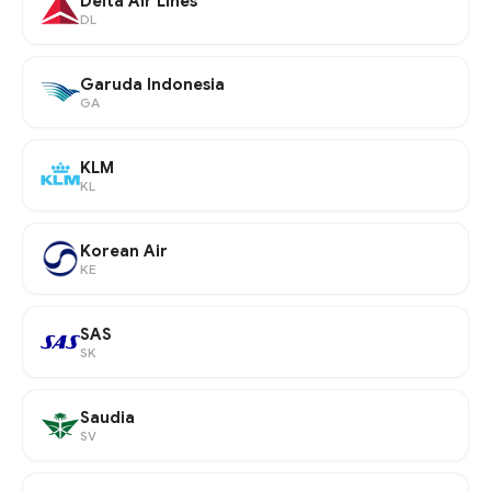
Delta Air Lines
DL
Garuda Indonesia
GA
KLM
KL
Korean Air
KE
SAS
SK
Saudia
SV