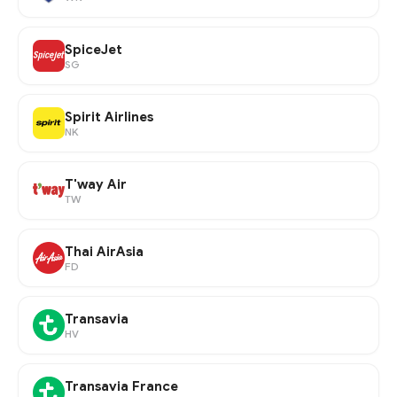
SpiceJet
SG
Spirit Airlines
NK
T'way Air
TW
Thai AirAsia
FD
Transavia
HV
Transavia France