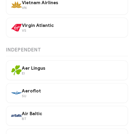
Vietnam Airlines
VN
Virgin Atlantic
VS
INDEPENDENT
Aer Lingus
EI
Aeroflot
SU
Air Baltic
BT