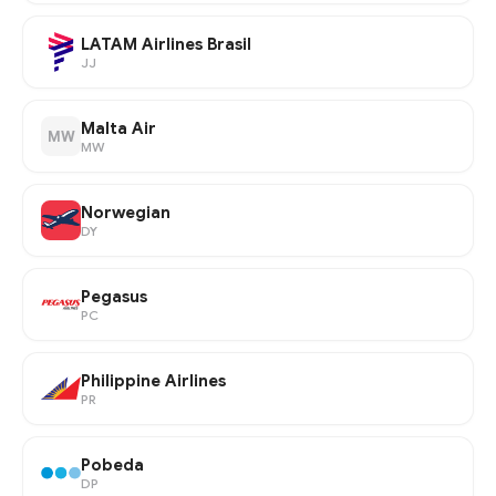
LATAM Airlines Brasil
JJ
Malta Air
MW
MW
Norwegian
DY
Pegasus
PC
Philippine Airlines
PR
Pobeda
DP