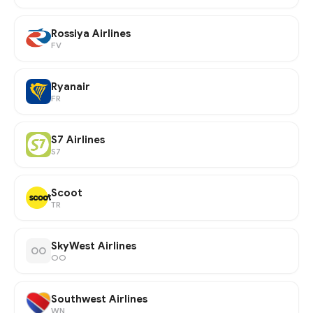
Rossiya Airlines
FV
Ryanair
FR
S7 Airlines
S7
Scoot
TR
SkyWest Airlines
OO
OO
Southwest Airlines
WN