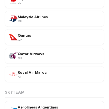
JL
Malaysia Airlines
MH
Qantas
QF
Qatar Airways
QR
Royal Air Maroc
AT
SKYTEAM
Aerolineas Argentinas