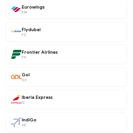
Eurowings
EW
Flydubai
FZ
Frontier Airlines
F9
Gol
G3
Iberia Express
I2
IndiGo
6E