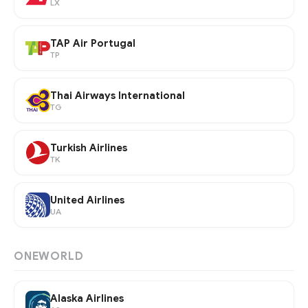
LX
TAP Air Portugal
TP
Thai Airways International
TG
Turkish Airlines
TK
United Airlines
UA
ONEWORLD
Alaska Airlines