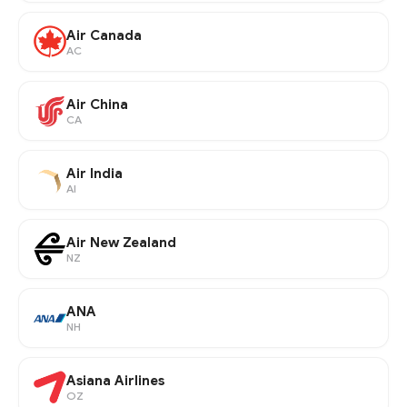
Air Canada
AC
Air China
CA
Air India
AI
Air New Zealand
NZ
ANA
NH
Asiana Airlines
OZ