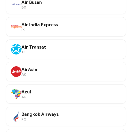
Air Busan
BX
Air India Express
IX
Air Transat
TS
AirAsia
AK
Azul
AD
Bangkok Airways
PG