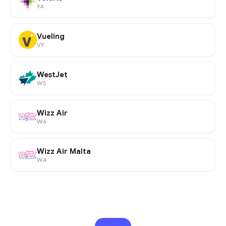
Y4
Vueling
VY
WestJet
WS
Wizz Air
W6
Wizz Air Malta
W4