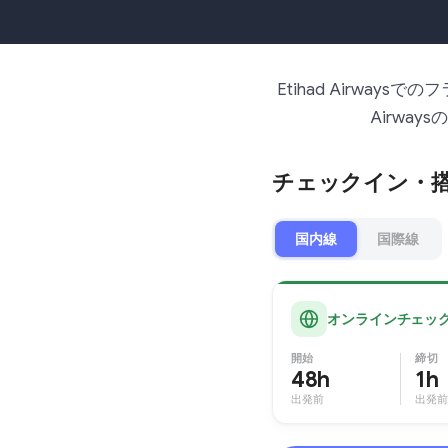
Etihad Airwa
Airwa
チェックイン・
国内線
国際線
オンラインチェッ
開始
締切
48h
1h
出発前
出発