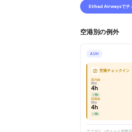
Etihad Airway
空港別の例外
AUH
空港チェックイン
国内線
開始
4h
−
1h
国際線
開始
4h
−
1h
アブダビ（ザイード国際空