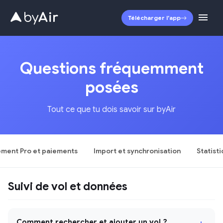
Télécharger l'app
Questions fréquemment
posées
Tout ce que tu dois savoir sur byAir
ment Pro et paiements
Import et synchronisation
Statist
Suivi de vol et données
Comment rechercher et ajouter un vol ?