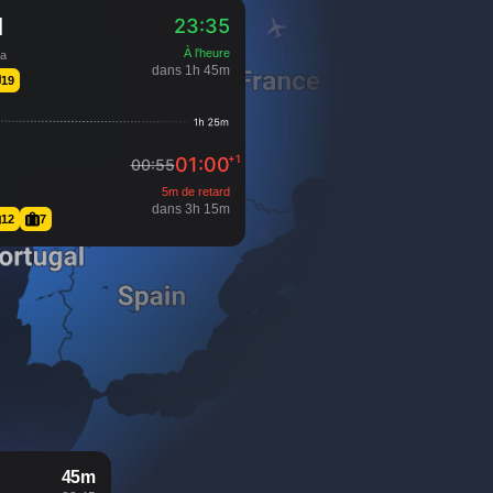
N
23:35
À l'heure
na
dans 1h 45m
19
+1
01:00
00:55
5m de retard
dans 3h 15m
12
7
45m