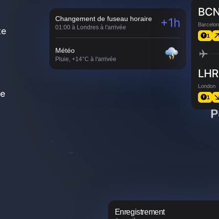
BC
Changement de fuseau horaire
+1h
Barcelo
01:00 à Londres à l'arrivée
te
1
Météo
Pluie, +14°C à l'arrivée
LHR
London
de
1
Enregistrement