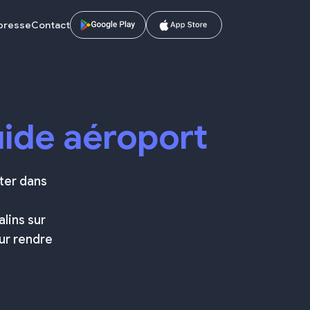
 presse
Contact
ide aéroport
nter dans
lins sur
ur rendre