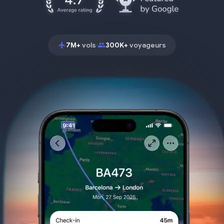
7M+
vols
300K+
voyageurs
•