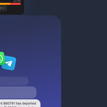
22:45
e