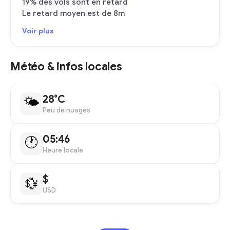
19% des vols sont en retard
Le retard moyen est de 8m
Voir plus
Météo & infos locales
28°C
🌤
Peu de nuages
05:46
🕐
Heure locale
$
💱
USD