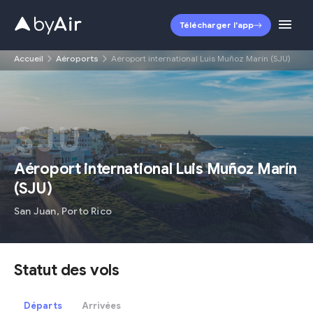
Télécharger l'app
Accueil
Aéroports
Aéroport international Luis Muñoz Marín (SJU)
SJU
Aéroport international Luis Muñoz Marín
(
SJU
)
San Juan
,
Porto Rico
Statut des vols
Départs
Arrivées