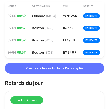
HEURE
DESTINATION
VOL
STATUT
09:00
08:59
Orlando
WN1265
(
MCO
)
EN ROUTE
09:01
08:57
Boston
B6562
(
BOS
)
EN ROUTE
09:01
08:57
Boston
FI7988
(
BOS
)
EN ROUTE
09:01
08:57
Boston
EY8407
(
BOS
)
EN ROUTE
Voir tous les vols dans l'app byAir
Retards du jour
Peu De Retards