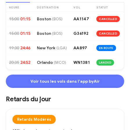
HEURE
DESTINATION
VOL
STATUT
15:00
01:15
Boston
AA1147
(
BOS
)
CANCELLED
15:00
01:15
Boston
G36192
(
BOS
)
CANCELLED
19:30
24:46
New York
AA897
(
LGA
)
EN ROUTE
20:35
24:52
Orlando
WN1381
(
MCO
)
LANDED
Voir tous les vols dans l'app byAir
Retards du jour
Retards Modérés