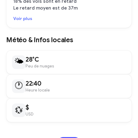
18% des vols sont en retard
Le retard moyen est de 37m
Voir plus
Météo & infos locales
28°C
🌤
Peu de nuages
22:40
🕐
Heure locale
$
💱
USD