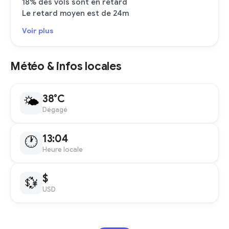
18% des vols sont en retard
Le retard moyen est de 24m
Voir plus
Météo & infos locales
38°C
🌤
Dégagé
13:04
🕐
Heure locale
$
💱
USD