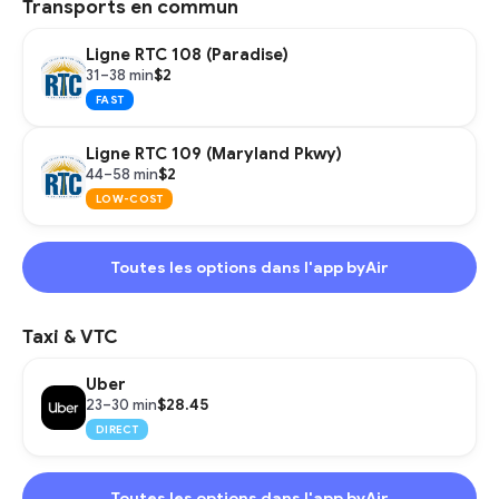
Transports en commun
Ligne RTC 108 (Paradise)
$2
31–38 min
FAST
Ligne RTC 109 (Maryland Pkwy)
$2
44–58 min
LOW-COST
Toutes les options dans l'app byAir
Taxi & VTC
Uber
$28.45
23–30 min
DIRECT
Toutes les options dans l'app byAir