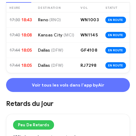
HEURE
DESTINATION
VOL
STATUT
17:30
18:43
Reno
WN1003
(
RNO
)
EN ROUTE
17:40
18:08
Kansas City
WN1145
(
MCI
)
EN ROUTE
17:44
18:05
Dallas
GF4108
(
DFW
)
EN ROUTE
17:44
18:05
Dallas
RJ7298
(
DFW
)
EN ROUTE
Voir tous les vols dans l'app byAir
Retards du jour
Peu De Retards