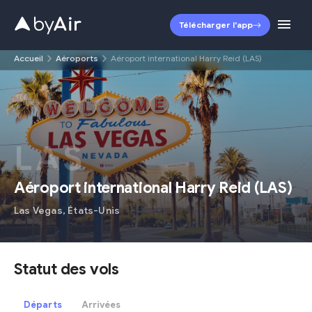
Télécharger l'app
Accueil
Aéroports
Aéroport international Harry Reid (LAS)
LAS
Aéroport international Harry Reid
(
LAS
)
Las Vegas
,
États-Unis
Statut des vols
Départs
Arrivées