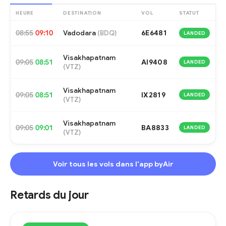
HEURE
DESTINATION
VOL
STATUT
08:55
09:10
Vadodara
6E6481
(
BDQ
)
LANDED
Visakhapatnam
09:05
08:51
AI9408
LANDED
(
VTZ
)
Visakhapatnam
09:05
08:51
IX2819
LANDED
(
VTZ
)
Visakhapatnam
09:05
09:01
BA8833
LANDED
(
VTZ
)
Voir tous les vols dans l'app byAir
Retards du jour