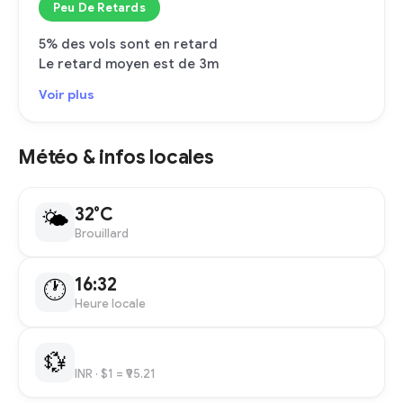
Peu De Retards
5% des vols sont en retard
Le retard moyen est de 3m
Voir plus
Météo & infos locales
32°C
🌤
Brouillard
16:32
🕐
Heure locale
💱
INR
· $1 = ₹95.21