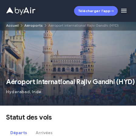
Télécharger l'app
Accueil
Aéroports
Aéroport international Rajiv Gandhi (HYD)
HYD
Aéroport international Rajiv Gandhi
(
HYD
)
Hyderabad
,
Inde
Statut des vols
Départs
Arrivées