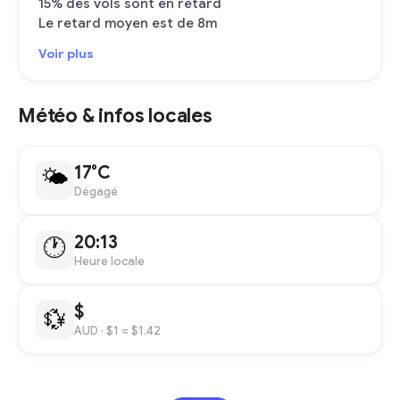
15% des vols sont en retard
Le retard moyen est de 8m
Voir plus
Météo & infos locales
17°C
🌤
Dégagé
20:13
🕐
Heure locale
$
💱
AUD
· $1 = $1.42