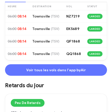
HEURE
DESTINATION
VOL
STATUT
06:00
08:14
Townsville
NZ7219
(
TSV
)
LANDED
06:00
08:14
Townsville
EK5689
(
TSV
)
LANDED
06:00
08:14
Townsville
QF1868
(
TSV
)
LANDED
06:00
08:14
Townsville
QQ1868
(
TSV
)
LANDED
Voir tous les vols dans l'app byAir
Retards du jour
Peu De Retards