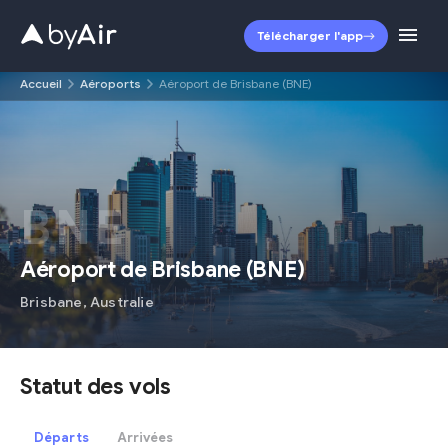
Télécharger l'app
Accueil
Aéroports
Aéroport de Brisbane (BNE)
BNE
Aéroport de Brisbane
(
BNE
)
Brisbane
,
Australie
Statut des vols
Départs
Arrivées