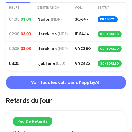
HEURE
DESTINATION
VOL
STATUT
01:05
01:04
Nador
3O647
(
NDR
)
EN ROUTE
02:35
03:03
Héraklion
IB5466
(
HER
)
SCHEDULED
02:35
03:03
Héraklion
VY3350
(
HER
)
SCHEDULED
03:35
Ljubljana
VY2622
(
LJU
)
SCHEDULED
Voir tous les vols dans l'app byAir
Retards du jour
Peu De Retards