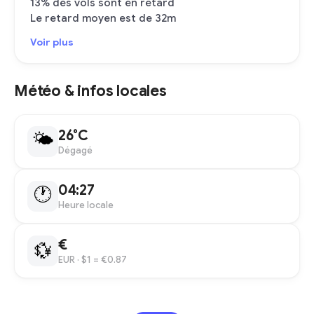
13% des vols sont en retard
Le retard moyen est de 32m
Voir plus
Météo & infos locales
26°C
🌤
Dégagé
04:27
🕐
Heure locale
€
💱
EUR
· $1 = €0.87