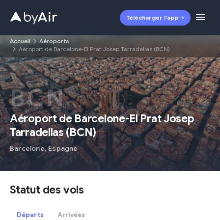
Télécharger l'app
Accueil
Aéroports
Aéroport de Barcelone-El Prat Josep Tarradellas (BCN)
BCN
Aéroport de Barcelone-El Prat Josep
Tarradellas
(
BCN
)
Barcelone
,
Espagne
Statut des vols
Départs
Arrivées