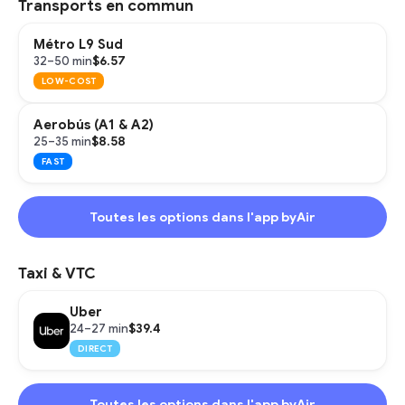
Transports en commun
Métro L9 Sud
$6.57
32–50 min
LOW-COST
Aerobús (A1 & A2)
$8.58
25–35 min
FAST
Toutes les options dans l'app byAir
Taxi & VTC
Uber
$39.4
24–27 min
DIRECT
Toutes les options dans l'app byAir