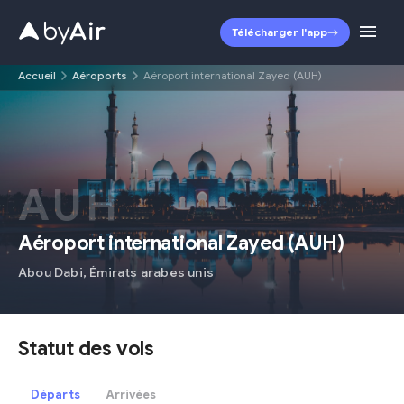
Télécharger l'app
Accueil
Aéroports
Aéroport international Zayed (AUH)
AUH
Aéroport international Zayed
(
AUH
)
Abou Dabi
,
Émirats arabes unis
Statut des vols
Départs
Arrivées