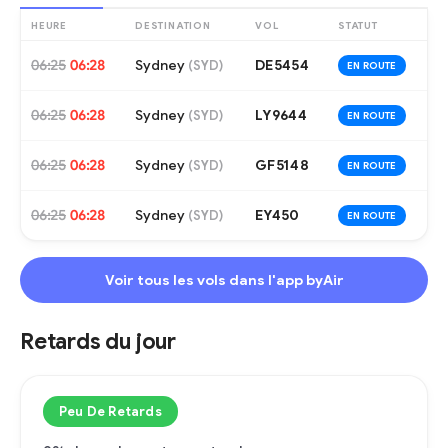
HEURE
DESTINATION
VOL
STATUT
06:25
06:28
Sydney
DE5454
(
SYD
)
EN ROUTE
06:25
06:28
Sydney
LY9644
(
SYD
)
EN ROUTE
06:25
06:28
Sydney
GF5148
(
SYD
)
EN ROUTE
06:25
06:28
Sydney
EY450
(
SYD
)
EN ROUTE
Voir tous les vols dans l'app byAir
Retards du jour
Peu De Retards