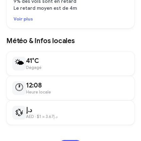
9% des vols sont en retard
Le retard moyen est de 4m
Voir plus
Météo & infos locales
41°C
🌤
Dégagé
12:08
🕐
Heure locale
د.إ
💱
AED
· $1 = د.إ3.67