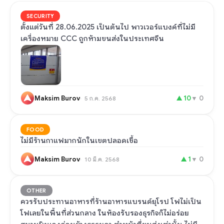
SECURITY
ตั้งแต่วันที่ 28.06.2025 เป็นต้นไป พาวเวอร์แบงค์ที่ไม่มี
เครื่องหมาย CCC ถูกห้ามขนส่งในประเทศจีน
Maksim Burov
▲
10
▼
0
5 ก.ค. 2568
FOOD
ไม่มีร้านกาแฟมากนักในเขตปลอดเชื้อ
Maksim Burov
▲
1
▼
0
10 มี.ค. 2568
OTHER
ควรรับประทานอาหารที่ร้านอาหารแบรนด์ยุโรป โฟไม่เป็น
โฟเลยในพื้นที่ส่วนกลาง ในห้องรับรองธุรกิจก็ไม่อร่อย