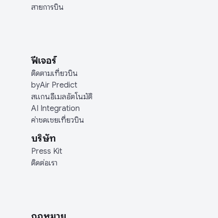
สายการบิน
ฟีเจอร์
ติดตามเที่ยวบิน
byAir Predict
สแกนอีเมลอัตโนมัติ
AI Integration
ค่าชดเชยเที่ยวบิน
บริษัท
Press Kit
ติดต่อเรา
กฎหมาย