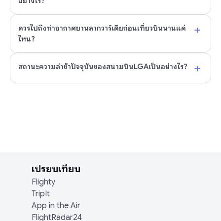
อย่างไร?
+
ควรไปถึงท่าอากาศยานลากวาร์เดียก่อนเที่ยวบินนานแค่
ไหน?
+
สถานะความล่าช้าปัจจุบันของสนามบินLGAเป็นอย่างไร?
เปรียบเทียบ
Flighty
TripIt
App in the Air
FlightRadar24