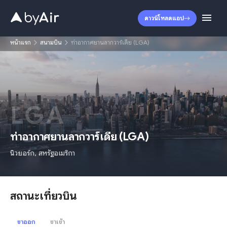
ดาวน์โหลดแอป
หน้าแรก
สนามบิน
ท่าอากาศยานลากวาร์เดีย (LGA)
LGA
ท่าอากาศยานลากวาร์เดีย
(
LGA
)
นิวยอร์ก
,
สหรัฐอเมริกา
สถานะเที่ยวบิน
ขาออก
ขาเข้า