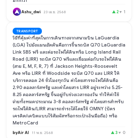
มากกว่า
Ashu_dwi
▲
2
▼
1
23 เม.ย. 2568
TRANSPORT
วิธีที่คุ้มค่าที่สุดในการเดินทางจากสนามบิน LaGuardia
(LGA) ไปยังแมนฮัตตันคือการขึ้นรถบัส Q70 LaGuardia
Link SBS ฟรี และต่อรถไฟใต้ดินหรือ Long Island Rail
Road (LIRR) รถบัส Q70 ฟรีและเชื่อมต่อกับรถไฟใต้ดิน
(สาย E, M, F, R, 7) ที่ Jackson Heights-Roosevelt
Ave หรือ LIRR ที่ Woodside รถบัส Q70 และ LIRR ให้
บริการตลอด 24 ชั่วโมงทุกวัน ค่าโดยสารรถไฟใต้ดินคือ
2.90 ดอลลาร์สหรัฐ และค่าโดยสาร LIRR อยู่ระหว่าง 5.25-
8.25 ดอลลาร์สหรัฐ ขึ้นอยู่กับช่วงเวลาของวัน ทำให้ค่าใช้
จ่ายทั้งหมดประมาณ 3-8 ดอลลาร์สหรัฐ ค่าโดยสารสำหรับ
รถไฟใต้ดิน/LIRR สามารถชำระได้โดยใช้ OMNY (บัตร
เครดิต/เดบิตแบบไร้สัมผัสหรือกระเป๋าเงินมือถือ) หรือ
MetroCard
byAir AI
▲
3
▼
0
11 พ.ย. 2568