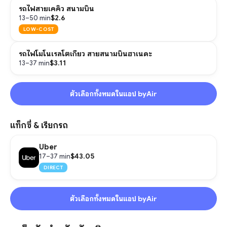
รถไฟสายเคคิว สนามบิน
$2.6
13–50 min
LOW-COST
รถไฟโมโนเรลโตเกียว สายสนามบินฮาเนดะ
$3.11
13–37 min
ตัวเลือกทั้งหมดในแอป byAir
แท็กซี่ & เรียกรถ
Uber
$43.05
17–37 min
DIRECT
ตัวเลือกทั้งหมดในแอป byAir