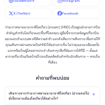
เว็บไซต์ทางการ
Instagram
X (Twitter)
Facebook
ท่าอากาศยานนานาชาติโตเกียว (ฮาเนดะ) (HND) เป็นศูนย์กลางการบิน
สำคัญสำหรับโตเกียวและพื้นที่โดยรอบ คู่มือนี้รวบรวมข้อมูลเที่ยวบิน
ออกและเข้าแบบสด สถิติความล่าช้า และตัวเลือกการเดินทาง เพื่อช่วยให้
คุณเดินทางผ่านสนามบินHNDได้อย่างราบรื่น ไม่ว่าคุณจะมาเยือนครั้ง
แรกหรือเป็นผู้โดยสารประจำ ค้นหาทุกสิ่งที่ต้องการได้ที่นี่ — ตั้งแต่
ตารางเที่ยวบินเรียลไทม์ไปจนถึงเคล็ดลับสำหรับนักเดินทาง — ครบใน
ที่เดียว
คำถามที่พบบ่อย
+
เดินทางจากท่าอากาศยานนานาชาติโตเกียว (ฮาเนดะ)ไป
ยังใจกลางเมืองโตเกียวได้อย่างไร?