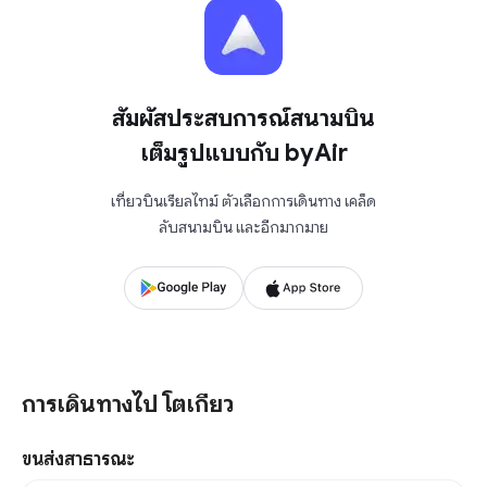
สัมผัสประสบการณ์สนามบิน
เต็มรูปแบบกับ byAir
เที่ยวบินเรียลไทม์ ตัวเลือกการเดินทาง เคล็ด
ลับสนามบิน และอีกมากมาย
การเดินทางไป โตเกียว
ขนส่งสาธารณะ