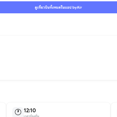
ดูเที่ยวบินทั้งหมดในแอป byAir
12:10
🕐
เวลาท้องถิ่น