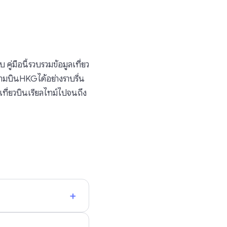
่มือนี้รวบรวมข้อมูลเที่ยว
นามบินHKGได้อย่างราบรื่น
งเที่ยวบินเรียลไทม์ไปจนถึง
+