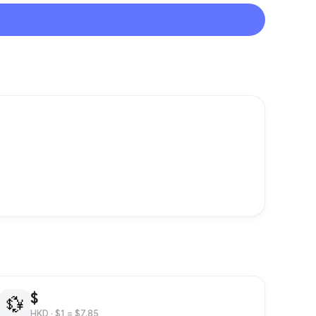
$
💱
HKD
· $1 = $7.85