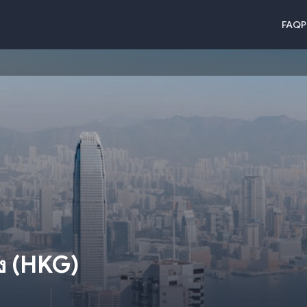
FAQ
P
ง
(
HKG
)