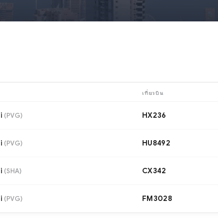
เที่ยวบิน
i
HX236
(
PVG
)
i
HU8492
(
PVG
)
i
CX342
(
SHA
)
i
FM3028
(
PVG
)