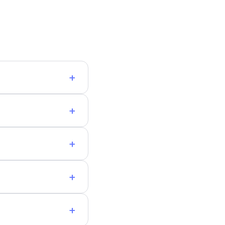
+
+
+
+
+