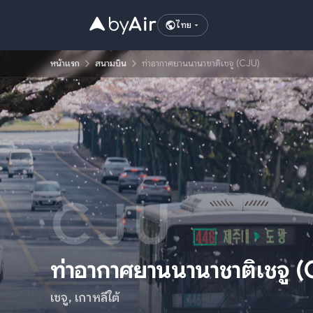
ไทย
หน้าแรก
สนามบิน
ท่าอากาศยานนานาชาติเชจู (CJU)
CJU
ท่าอากาศยานนานาชาติเชจู
(
เชจู
,
เกาหลีใต้