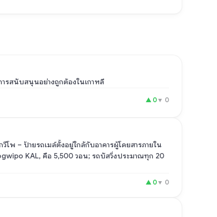
รสนับสนุนอย่างถูกต้องในเกาหลี
▲
0
▼
0
ีโพ – ป้ายรถเมล์ตั้งอยู่ใกล้กับอาคารผู้โดยสารภายใน
ogwipo KAL, คือ 5,500 วอน; รถบัสวิ่งประมาณทุก 20
▲
0
▼
0