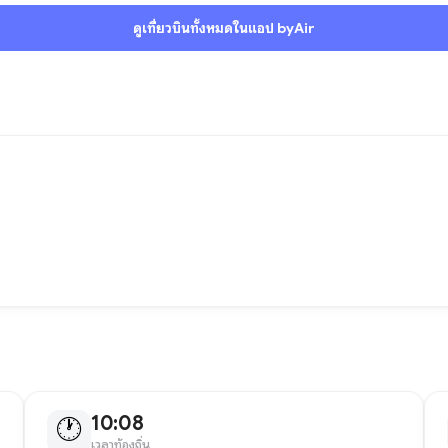
ดูเที่ยวบินทั้งหมดในแอป byAir
10:08
🕐
เวลาท้องถิ่น