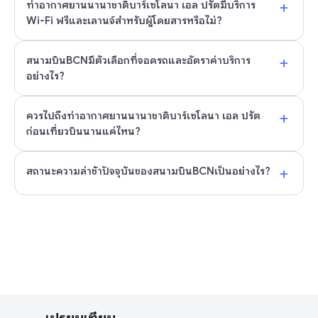
+
ท่าอากาศยานนานาชาติบาร์เซโลนา เอล ปรัตมีบริการ
Wi-Fi ฟรีและเลานจ์สำหรับผู้โดยสารหรือไม่?
+
สนามบินBCNมีตัวเลือกที่จอดรถและอัตราค่าบริการ
อย่างไร?
+
ควรไปถึงท่าอากาศยานนานาชาติบาร์เซโลนา เอล ปรัต
ก่อนเที่ยวบินนานแค่ไหน?
+
สถานะความล่าช้าปัจจุบันของสนามบินBCNเป็นอย่างไร?