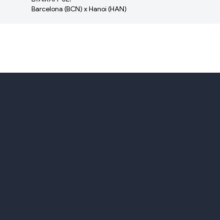
Barcelona (BCN) x Hanoi (HAN)