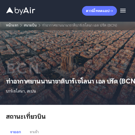
ดาวน์โหลดแอป
หน้าแรก
สนามบิน
ท่าอากาศยานนานาชาติบาร์เซโลนา เอล ปรัต (BCN)
BCN
ท่าอากาศยานนานาชาติบาร์เซโลนา เอล ปรัต
(
BC
บาร์เซโลนา
,
สเปน
สถานะเที่ยวบิน
ขาออก
ขาเข้า