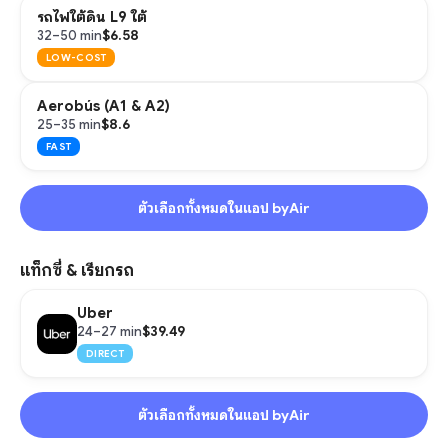
รถไฟใต้ดิน L9 ใต้
$6.58
32–50 min
LOW-COST
Aerobús (A1 & A2)
$8.6
25–35 min
FAST
ตัวเลือกทั้งหมดในแอป byAir
แท็กซี่ & เรียกรถ
Uber
$39.49
24–27 min
DIRECT
ตัวเลือกทั้งหมดในแอป byAir