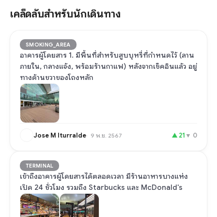
เคล็ดลับสำหรับนักเดินทาง
SMOKING_AREA
อาคารผู้โดยสาร 1. มีพื้นที่สำหรับสูบบุหรี่ที่กำหนดไว้ (ลาน
ภายใน, กลางแจ้ง, พร้อมร้านกาแฟ) หลังจากเช็คอินแล้ว อยู่
ทางด้านขวาของโถงหลัก
Jose M Iturralde
▲
21
▼
0
9 พ.ย. 2567
TERMINAL
เข้าถึงอาคารผู้โดยสารได้ตลอดเวลา มีร้านอาหารบางแห่ง
เปิด 24 ชั่วโมง รวมถึง Starbucks และ McDonald's