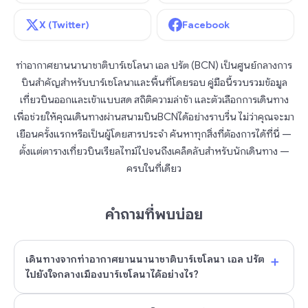
X (Twitter)
Facebook
ท่าอากาศยานนานาชาติบาร์เซโลนา เอล ปรัต (BCN) เป็นศูนย์กลางการ
บินสำคัญสำหรับบาร์เซโลนาและพื้นที่โดยรอบ คู่มือนี้รวบรวมข้อมูล
เที่ยวบินออกและเข้าแบบสด สถิติความล่าช้า และตัวเลือกการเดินทาง
เพื่อช่วยให้คุณเดินทางผ่านสนามบินBCNได้อย่างราบรื่น ไม่ว่าคุณจะมา
เยือนครั้งแรกหรือเป็นผู้โดยสารประจำ ค้นหาทุกสิ่งที่ต้องการได้ที่นี่ —
ตั้งแต่ตารางเที่ยวบินเรียลไทม์ไปจนถึงเคล็ดลับสำหรับนักเดินทาง —
ครบในที่เดียว
คำถามที่พบบ่อย
+
เดินทางจากท่าอากาศยานนานาชาติบาร์เซโลนา เอล ปรัต
ไปยังใจกลางเมืองบาร์เซโลนาได้อย่างไร?