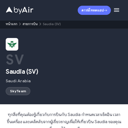
ดาวน์โหลดแอป
หน้าแรก
สายการบิน
Saudia (SV)
SV
Saudia
(
SV
)
Saudi Arabia
SkyTeam
ทุกสิ่งที่คุณต้องรู้เกี่ยวกับการบินกับ Saudia กำหนดเวลาเช็คอิน เวลา
ขึ้นเครื่อง และเคล็ดลับจากผู้เชี่ยวชาญเพื่อให้เที่ยวบิน Saudia ของคุณ