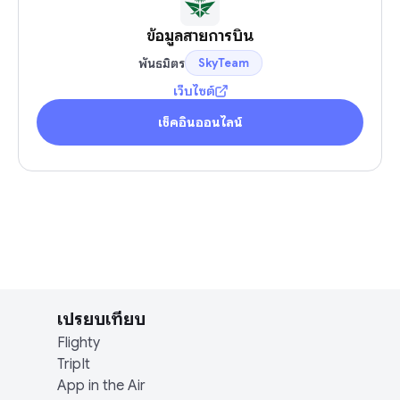
ข้อมูลสายการบิน
พันธมิตร
SkyTeam
เว็บไซต์
เช็คอินออนไลน์
เปรียบเทียบ
Flighty
TripIt
App in the Air