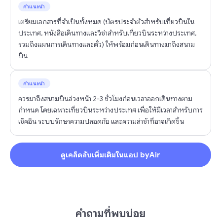
คำแนะนำ
เตรียมเอกสารที่จำเป็นทั้งหมด (บัตรประจำตัวสำหรับเที่ยวบินใน
ประเทศ, หนังสือเดินทางและวีซ่าสำหรับเที่ยวบินระหว่างประเทศ,
รวมถึงแผนการเดินทางและตั๋ว) ให้พร้อมก่อนเดินทางมาถึงสนาม
บิน
คำแนะนำ
ควรมาถึงสนามบินล่วงหน้า 2-3 ชั่วโมงก่อนเวลาออกเดินทางตาม
กำหนด โดยเฉพาะเที่ยวบินระหว่างประเทศ เพื่อให้มีเวลาสำหรับการ
เช็คอิน ระบบรักษาความปลอดภัย และความล่าช้าที่อาจเกิดขึ้น
ดูเคล็ดลับเพิ่มเติมในแอป byAir
คำถามที่พบบ่อย