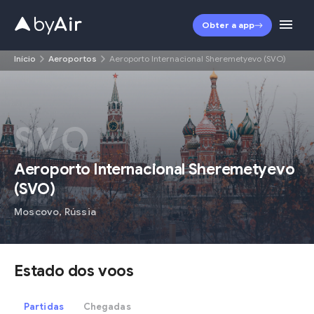
Obter a app
Início
Aeroportos
Aeroporto Internacional Sheremetyevo (SVO)
SVO
Aeroporto Internacional Sheremetyevo
(
SVO
)
Moscovo
,
Rússia
Estado dos voos
Partidas
Chegadas