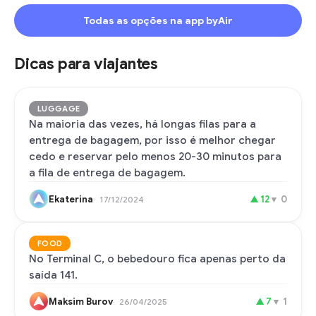
Todas as opções na app byAir
Dicas para viajantes
LUGGAGE
Na maioria das vezes, há longas filas para a
entrega de bagagem, por isso é melhor chegar
cedo e reservar pelo menos 20-30 minutos para
a fila de entrega de bagagem.
Ekaterina
▲
12
▼
0
17/12/2024
FOOD
No Terminal C, o bebedouro fica apenas perto da
saída 141.
Maksim Burov
▲
7
▼
1
26/04/2025