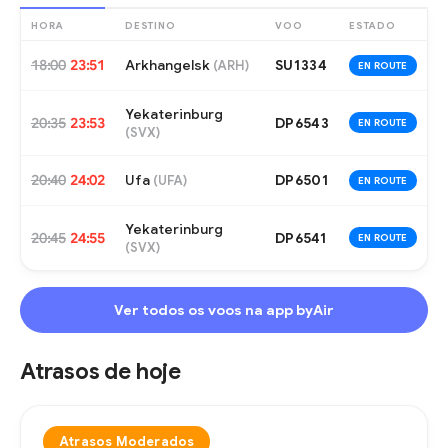
HORA
DESTINO
VOO
ESTADO
18:00
23:51
Arkhangelsk
SU1334
(
ARH
)
EN ROUTE
Yekaterinburg
20:35
23:53
DP6543
EN ROUTE
(
SVX
)
20:40
24:02
Ufa
DP6501
(
UFA
)
EN ROUTE
Yekaterinburg
20:45
24:55
DP6541
EN ROUTE
(
SVX
)
Ver todos os voos na app byAir
Atrasos de hoje
Atrasos Moderados