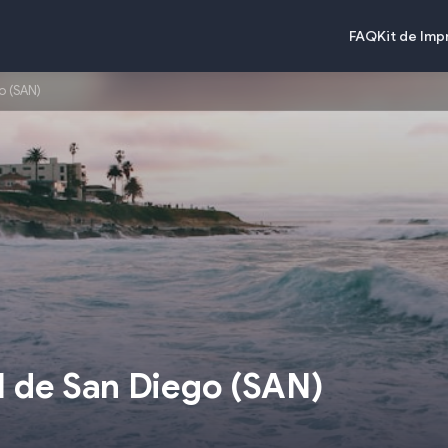
FAQ
Kit de Im
o (SAN)
l de San Diego
(
SAN
)