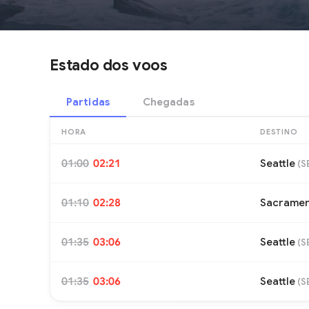
Estado dos voos
Partidas
Chegadas
HORA
DESTINO
01:00
02:21
Seattle
(
S
01:10
02:28
Sacrame
01:35
03:06
Seattle
(
S
01:35
03:06
Seattle
(
S