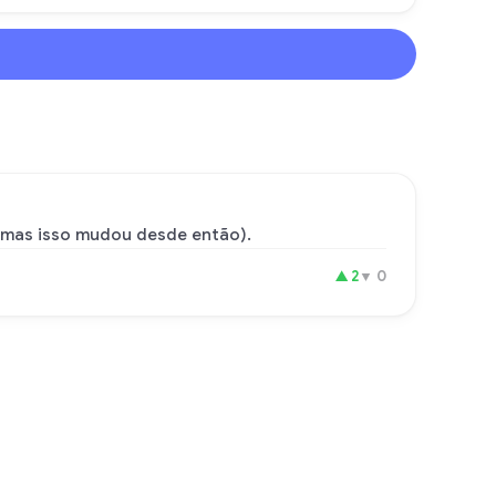
 mas isso mudou desde então).
▲
2
▼
0