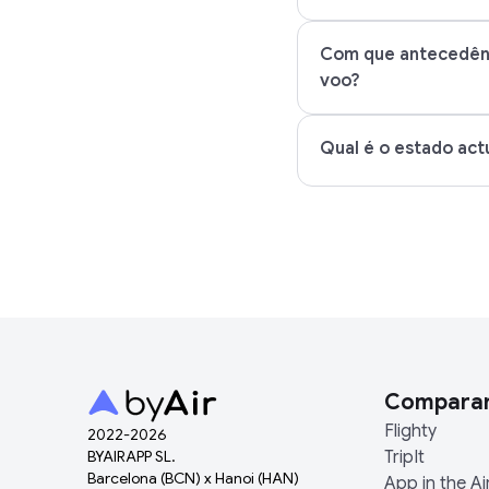
Com que antecedênc
voo?
Qual é o estado act
Compara
Flighty
2022-
2026
BYAIRAPP SL.
TripIt
Barcelona (BCN) x Hanoi (HAN)
App in the Ai