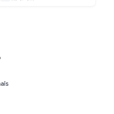
o
ais