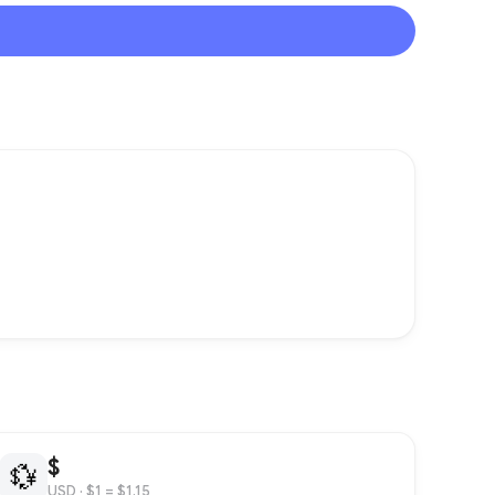
$
💱
USD
· $1 = $1.15