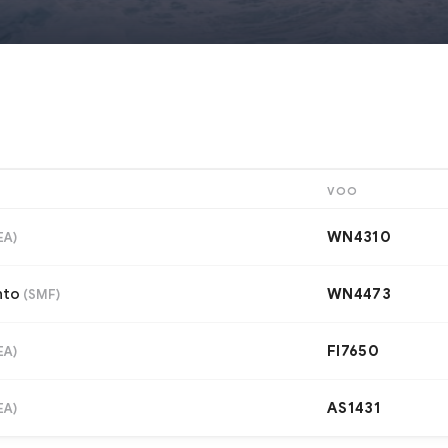
VOO
WN4310
EA
)
nto
WN4473
(
SMF
)
FI7650
EA
)
AS1431
EA
)