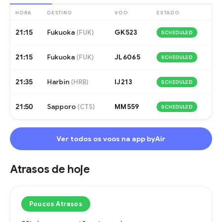
HORA
DESTINO
VOO
ESTADO
21:15
Fukuoka
GK523
(
FUK
)
SCHEDULED
21:15
Fukuoka
JL6065
(
FUK
)
SCHEDULED
21:35
Harbin
IJ213
(
HRB
)
SCHEDULED
21:50
Sapporo
MM559
(
CTS
)
SCHEDULED
Ver todos os voos na app byAir
Atrasos de hoje
Poucos Atrasos