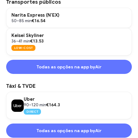
Transportes públicos
Narita Express (N'EX)
€16.54
50–85 min
Keisei Skyliner
€13.53
36–41 min
LOW-COST
Todas as opções na app byAir
Táxi & TVDE
Uber
€164.3
90–120 min
DIRECT
Todas as opções na app byAir