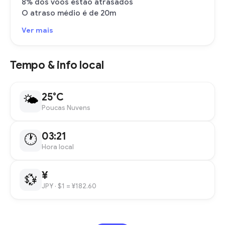
8% dos voos estão atrasados
O atraso médio é de 20m
Ver mais
Tempo & info local
25°C
🌤
Poucas Nuvens
03:21
🕐
Hora local
¥
💱
JPY
· $1 = ¥182.60