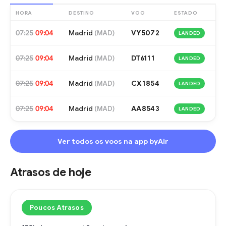
HORA
DESTINO
VOO
ESTADO
07:25
09:04
Madrid
VY5072
(
MAD
)
LANDED
07:25
09:04
Madrid
DT6111
(
MAD
)
LANDED
07:25
09:04
Madrid
CX1854
(
MAD
)
LANDED
07:25
09:04
Madrid
AA8543
(
MAD
)
LANDED
Ver todos os voos na app byAir
Atrasos de hoje
Poucos Atrasos