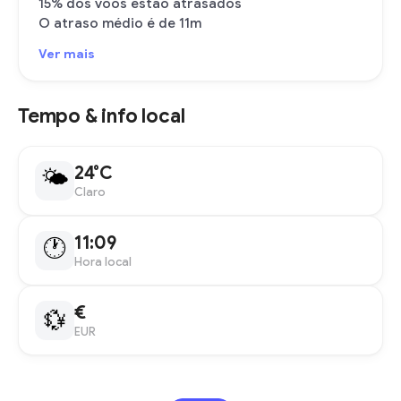
15% dos voos estão atrasados
O atraso médio é de 11m
Ver mais
Tempo & info local
24°C
🌤
Claro
11:09
🕐
Hora local
€
💱
EUR