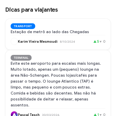
Dicas para viajantes
TRANSPORT
Estação de metrô ao lado das Chegadas
Karim Vieira Mesmoudi
▲
5
▼
0
8/10/2024
TERMINAL
Evite este aeroporto para escalas mais longas.
Muito lotado, apenas um (pequeno) lounge na
área Não-Schengen. Poucas lojas/cafés para
passar o tempo. O lounge Atlantico (TAP) é
limpo, mas pequeno e com poucos extras.
Comida e bebidas são decentes. Mas não há
possibilidade de deitar e relaxar, apenas
assentos.
Pascal Tesch
▲
1
▼
0
30/03/2026