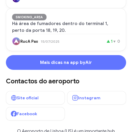
SMOKING_AREA
Há área de fumadores dentro do terminal 1,
perto da porta 18, 19, 20.
RucA Pax
▲
1
▼
0
15/07/2025
Mais dicas na app byAir
Contactos do aeroporto
Site oficial
Instagram
Facebook
O Aeroporto de Lisboa (LIS) é um importante hub