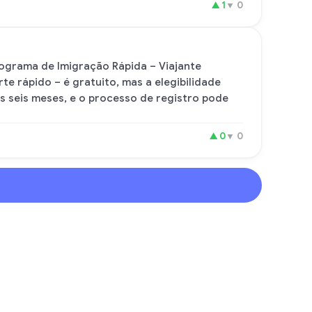
▲
1
▼
0
rograma de Imigração Rápida – Viajante
e rápido – é gratuito, mas a elegibilidade
s seis meses, e o processo de registro pode
▲
0
▼
0