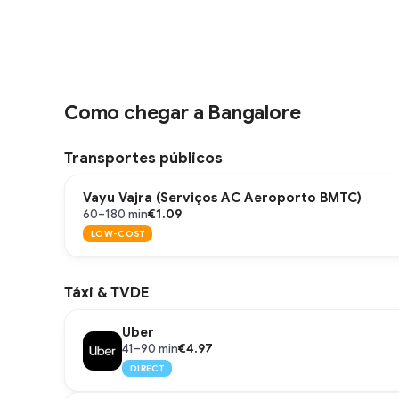
Como chegar a Bangalore
Transportes públicos
Vayu Vajra (Serviços AC Aeroporto BMTC)
€1.09
60–180 min
LOW-COST
Táxi & TVDE
Uber
€4.97
41–90 min
DIRECT