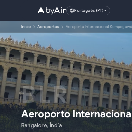
Português (PT)
Início
Aeroportos
Aeroporto Internacional Kempegowd
BLR
Aeroporto Internacio
Bangalore
,
Índia