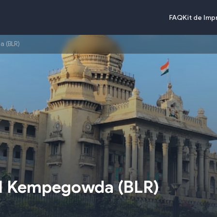
FAQ
Kit de Im
a (BLR)
nal Kempegowda
(
BLR
)