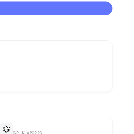
💱
INR
· $1 = ₹109.93