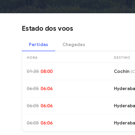
Estado dos voos
Partidas
Chegadas
HORA
DESTINO
01:35
08:00
Cochin
(
C
06:05
06:06
Hyderab
06:05
06:06
Hyderab
06:05
06:06
Hyderab