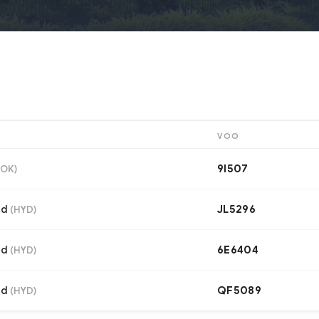
VOO
9I507
OK
)
ad
JL5296
(
HYD
)
ad
6E6404
(
HYD
)
ad
QF5089
(
HYD
)