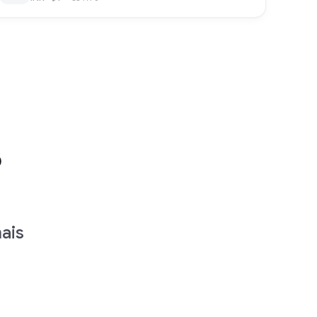
o
ais