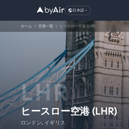
日本語
ホーム
空港一覧
ヒースロー空港 (LHR)
LHR
ヒースロー空港
(
LHR
)
ロンドン
,
イギリス