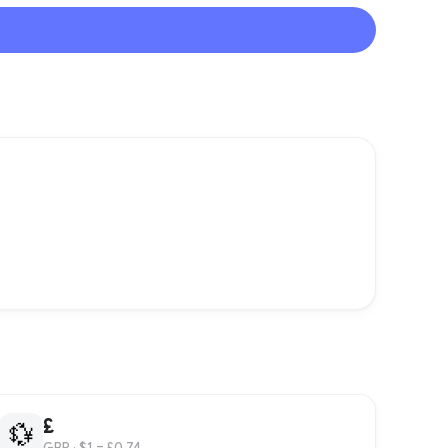
£
💱
GBP
· $1 = £0.74