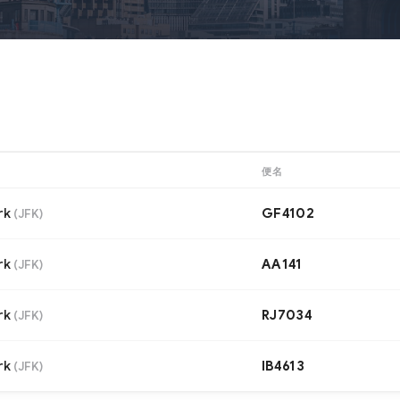
便名
rk
GF4102
(
JFK
)
rk
AA141
(
JFK
)
rk
RJ7034
(
JFK
)
rk
IB4613
(
JFK
)