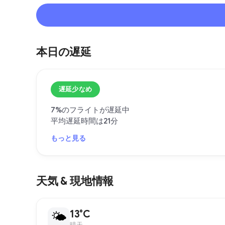
本日の遅延
遅延少なめ
7%のフライトが遅延中
平均遅延時間は21分
もっと見る
天気 & 現地情報
13°C
🌤
晴天