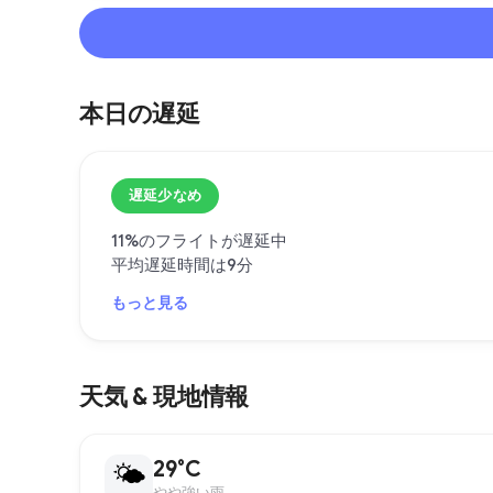
本日の遅延
遅延少なめ
11%のフライトが遅延中
平均遅延時間は9分
もっと見る
天気 & 現地情報
29°C
🌤
やや強い雨