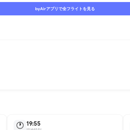
byAirアプリで全フライトを見る
19:55
🕐
現地時刻