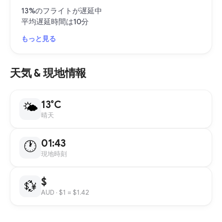
13%のフライトが遅延中
平均遅延時間は10分
もっと見る
天気 & 現地情報
13°C
🌤
晴天
01:43
🕐
現地時刻
$
💱
AUD
· $1 = $1.42