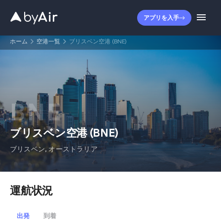
アプリを入手
ホーム
空港一覧
ブリスベン空港 (BNE)
BNE
ブリスベン空港
(
BNE
)
ブリスベン
,
オーストラリア
運航状況
出発
到着