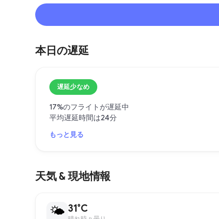
本日の遅延
遅延少なめ
17%のフライトが遅延中
平均遅延時間は24分
もっと見る
天気 & 現地情報
31°C
🌤
晴れ時々曇り