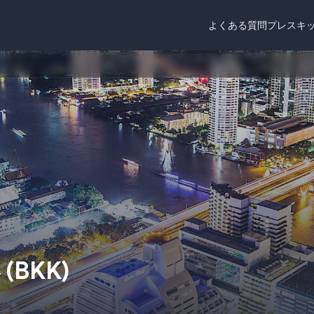
よくある質問
プレスキ
港
(
BKK
)