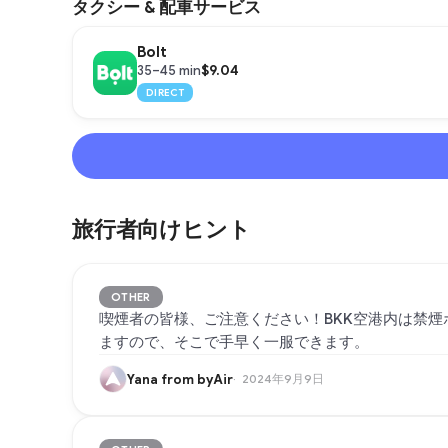
タクシー & 配車サービス
Bolt
$9.04
35–45 min
DIRECT
旅行者向けヒント
OTHER
喫煙者の皆様、ご注意ください！BKK空港内は禁煙
ますので、そこで手早く一服できます。
Yana from byAir
2024年9月9日