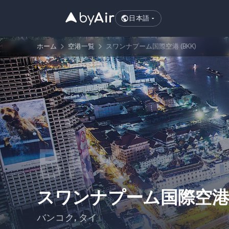
日本語
ホーム
空港一覧
スワンナプーム国際空港 (BKK)
BKK
スワンナプーム国際空
バンコク
,
タイ