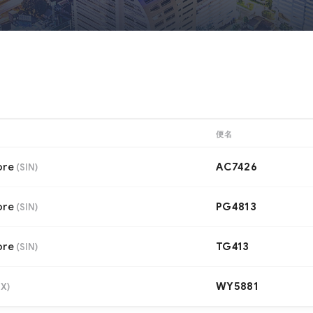
便名
ore
AC7426
(
SIN
)
ore
PG4813
(
SIN
)
ore
TG413
(
SIN
)
WY5881
DX
)