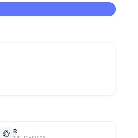
฿
💱
THB
· $1 = ฿33.09