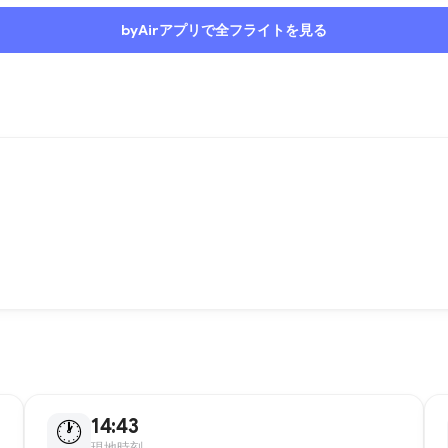
byAirアプリで全フライトを見る
14:43
🕐
現地時刻