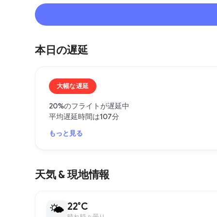
本日の遅延
大幅な遅延
20%のフライトが遅延中
平均遅延時間は107分
もっと見る
天気 & 現地情報
22°C
🌤
晴れ時々曇り