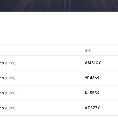
便名
on
AM3100
(
CRW
)
on
9E4669
(
CRW
)
on
KL5559
(
CRW
)
on
AF5770
(
CRW
)