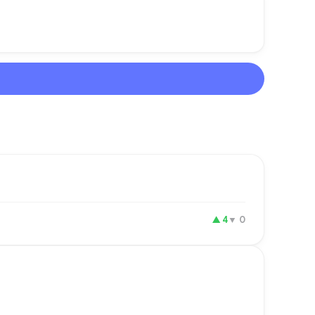
▲
4
▼
0