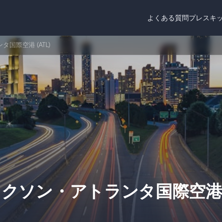
よくある質問
プレスキ
際空港 (ATL)
ャクソン・アトランタ国際空