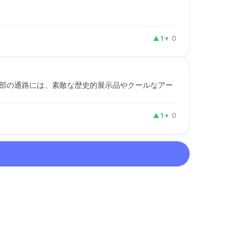
▲
1
▼
0
部の通路には、素敵な歴史的展示品やクールなアー
▲
1
▼
0