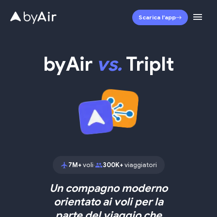
Scarica l'app
byAir
vs.
TripIt
7M+
voli
300K+
viaggiatori
•
Un compagno moderno
orientato ai voli per la
parte del viaggio che