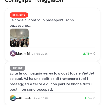
Consigli per i viaggiatori
SECURITY
Le code al controllo passaporti sono
pazzesche…
Maxim M
▲
16
▼
0
21 feb 2025
AIRLINE
Evita la compagnia aerea low cost locale VietJet,
se puoi. VJ ha una politica di trattenere tutti i
passeggeri a terra e di non partire finché tutti i
posti non sono occupati.
mtftmnst
▲
0
▼
0
11 set 2025