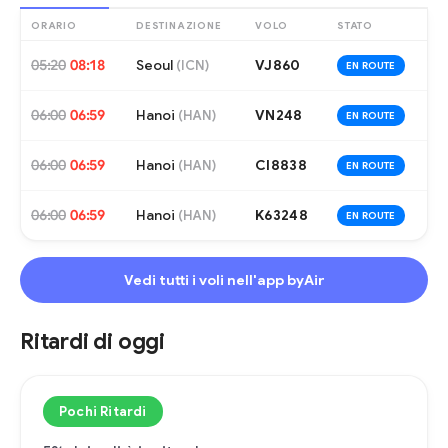
ORARIO
DESTINAZIONE
VOLO
STATO
05:20
08:18
Seoul
VJ860
(
ICN
)
EN ROUTE
06:00
06:59
Hanoi
VN248
(
HAN
)
EN ROUTE
06:00
06:59
Hanoi
CI8838
(
HAN
)
EN ROUTE
06:00
06:59
Hanoi
K63248
(
HAN
)
EN ROUTE
Vedi tutti i voli nell'app byAir
Ritardi di oggi
Pochi Ritardi