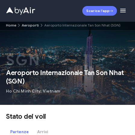
Scarica l'app
Home
Aeroporti
Aeroporto Internazionale Tan Son Nhat (SGN)
SGN
Aeroporto Internazionale Tan Son Nhat
(
SGN
)
Ho Chi Minh City
,
Vietnam
Stato dei voli
Partenze
Arrivi