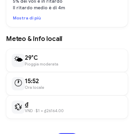
5% dei voli è in ritardo
Il ritardo medio è di 4m
Mostra di più
Meteo & info locali
29°C
🌤
Pioggia moderata
15:52
🕐
Ora locale
₫
💱
VND
· $1 = ₫26164.00