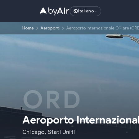
Italiano
Home
Aeroporti
Aeroporto Internazionale O'Hare (OR
ORD
Aeroporto Internaziona
Chicago
,
Stati Uniti