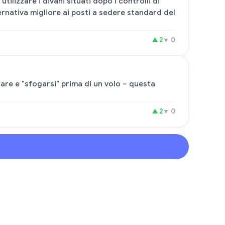
tilizzare i divani situati dopo i controlli di
nativa migliore ai posti a sedere standard del
▲
2
▼
0
are e "sfogarsi" prima di un volo – questa
▲
2
▼
0