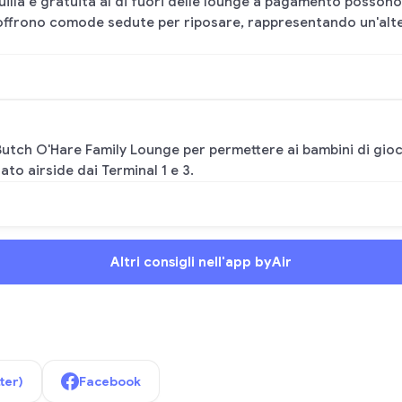
uilla e gratuita al di fuori delle lounge a pagamento possono u
 offrono comode sedute per riposare, rappresentando un'alter
Butch O'Hare Family Lounge per permettere ai bambini di gioc
ato airside dai Terminal 1 e 3.
Altri consigli nell'app byAir
ter)
Facebook