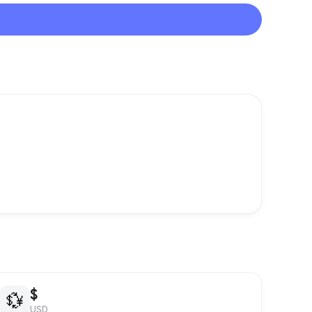
$
💱
USD