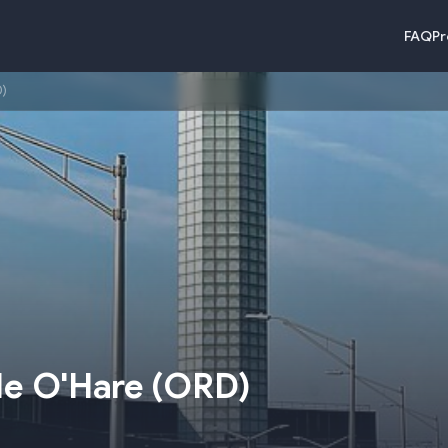
FAQ
Pr
D)
le O'Hare
(
ORD
)