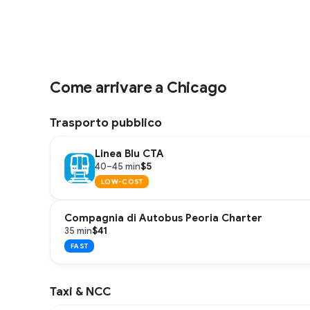
Come arrivare a Chicago
Trasporto pubblico
Linea Blu CTA
$5
40–45 min
LOW-COST
Compagnia di Autobus Peoria Charter
$41
35 min
FAST
Taxi & NCC