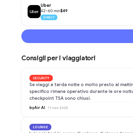
Uber
$49
42–60 min
DIRECT
Consigli per i viaggiatori
SECURITY
Se viaggi a tarda notte o molto presto al matti
specifico rimane operativo durante le ore nottur
checkpoint TSA sono chiusi.
byAir AI
11 nov 2025
LOUNGE