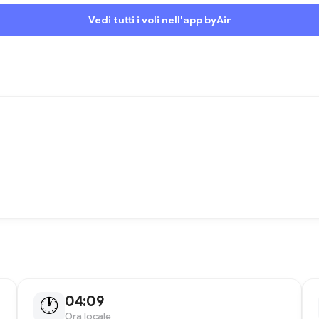
Vedi tutti i voli nell'app byAir
04:09
🕐
Ora locale