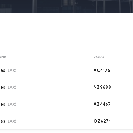
ONE
VOLO
les
AC4176
(
LAX
)
les
NZ9688
(
LAX
)
les
AZ4467
(
LAX
)
les
OZ6271
(
LAX
)