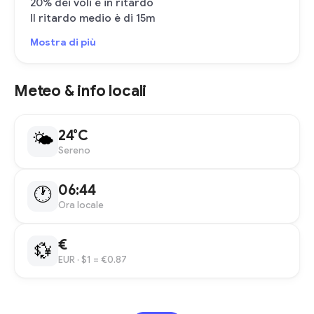
20% dei voli è in ritardo
Il ritardo medio è di 15m
Mostra di più
Meteo & info locali
24°C
🌤
Sereno
06:44
🕐
Ora locale
€
💱
EUR
· $1 = €0.87