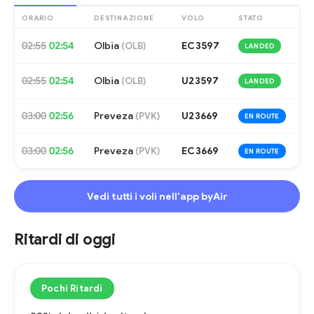
ORARIO
DESTINAZIONE
VOLO
STATO
02:55
02:54
Olbia
EC3597
(
OLB
)
LANDED
02:55
02:54
Olbia
U23597
(
OLB
)
LANDED
03:00
02:56
Preveza
U23669
(
PVK
)
EN ROUTE
03:00
02:56
Preveza
EC3669
(
PVK
)
EN ROUTE
Vedi tutti i voli nell'app byAir
Ritardi di oggi
Pochi Ritardi