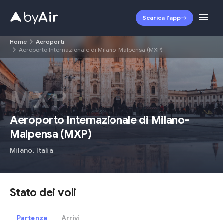
Scarica l'app
Home
Aeroporti
Aeroporto Internazionale di Milano-Malpensa (MXP)
MXP
Aeroporto Internazionale di Milano-
Malpensa
(
MXP
)
Milano
,
Italia
Stato dei voli
Partenze
Arrivi