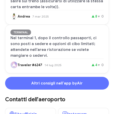
salire sul treno (assicurarsi di utilizzare la stessa
carta entrambe le volte)).
Andrea
▲
8
▼
0
7 mar 2025
TERMINAL
Nel terminal 1, dopo il controllo passaporti, ci
sono posti a sedere e opzioni di cibo limitati;
attendete nell'area ristorazione se volete
mangiare o sedervi.
Traveler #6247
▲
4
▼
0
14 lug 2025
Altri consigli nell'app byAir
Contatti dell'aeroporto
Sito ufficiale
Instagram