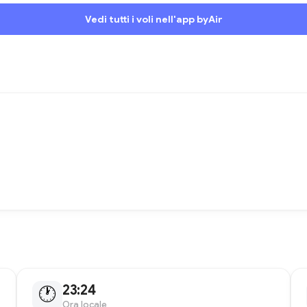
Vedi tutti i voli nell'app byAir
23:24
🕐
Ora locale