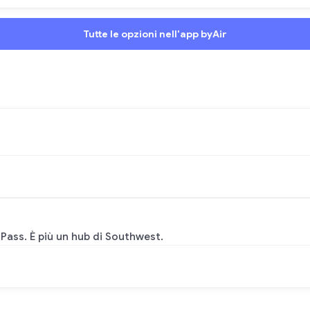
Tutte le opzioni nell'app byAir
 Pass. È più un hub di Southwest.