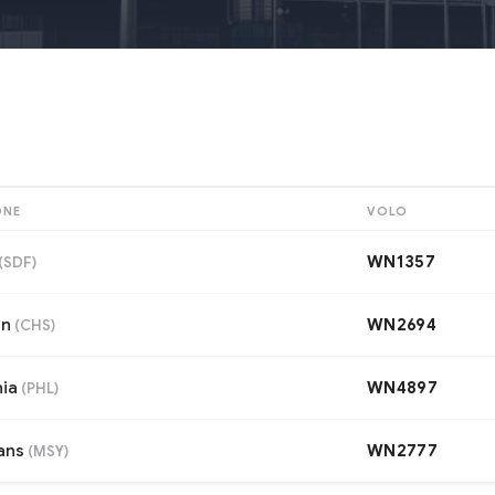
ONE
VOLO
WN1357
(
SDF
)
on
WN2694
(
CHS
)
hia
WN4897
(
PHL
)
ans
WN2777
(
MSY
)