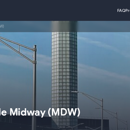
FAQ
Pr
DW)
ale Midway
(
MDW
)