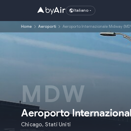
Italiano
Home
Aeroporti
Aeroporto Internazionale Midway (M
MDW
Aeroporto Internazion
Chicago
,
Stati Uniti