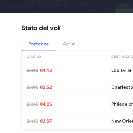
Stato dei voli
Partenze
Arrivi
ORARIO
DESTINAZI
23:10
04:13
Louisville
23:15
02:52
Charlest
23:45
04:05
Philadelp
24:40
03:07
New Orle