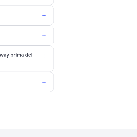
+
+
+
dway prima del
+