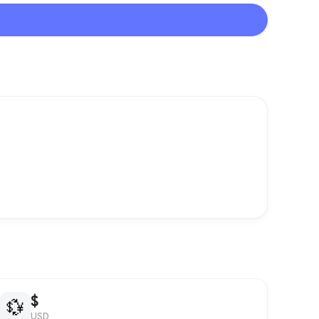
$
💱
USD