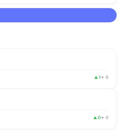
▲
1
▼
0
▲
0
▼
0